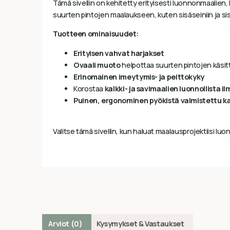
Tämä sivellin on kehitetty erityisesti luonnonmaalien, 
suurten pintojen maalaukseen, kuten sisäseiniin ja sis
Tuotteen ominaisuudet:
Erityisen vahvat harjakset
Ovaali muoto
helpottaa suurten pintojen käsit
Erinomainen imeytymis- ja peittokyky
Korostaa
kalkki- ja savimaalien luonnollista i
Puinen, ergonominen pyökistä valmistettu k
Valitse tämä sivellin, kun haluat maalausprojektiisi luo
Arviot (0)
Kysymykset & Vastaukset