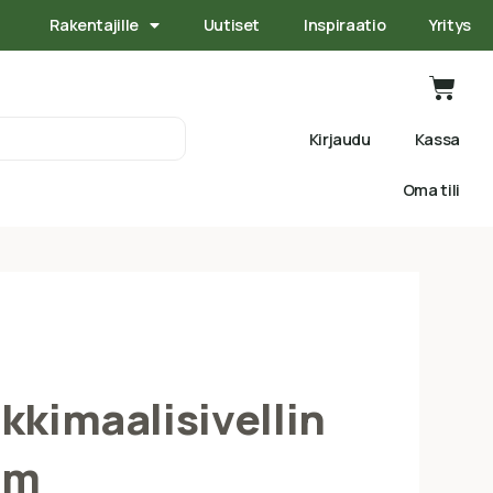
Rakentajille
Uutiset
Inspiraatio
Yritys
Kirjaudu
Kassa
Oma tili
lkkimaalisivellin
mm