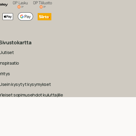
Sivustokartta
Uutiset
Inspiraatio
Yritys
Usein kysytyt kysymykset
Yleiset sopimusehdot kuluttajille
Tietosuojaseloste
Evästekäytäntö