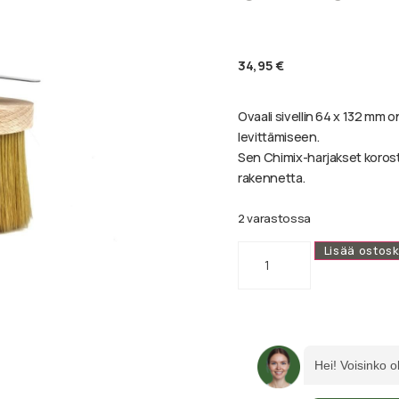
34,95
€
Ovaali sivellin 64 x 132 mm on
levittämiseen.
Sen Chimix-harjakset koros
rakennetta.
2 varastossa
Lisää ostosk