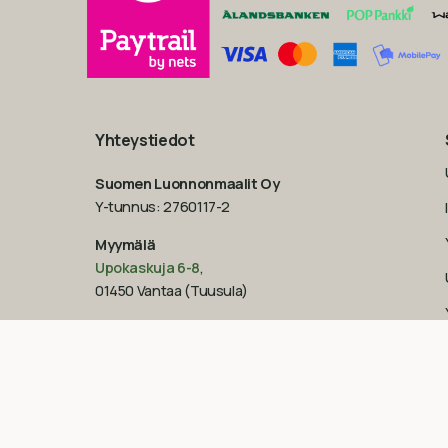
Yhteystiedot
Suomen Luonnonmaalit Oy
Y-tunnus: 2760117-2
Myymälä
Upokaskuja 6-8
,
01450 Vantaa (Tuusula)
Aukioloajat
Ma – Pe: 9-17
La: 10-14
Su: suljettu
Katso poikkeukselliset aukioloajat
Googlesta
esim.