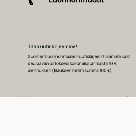
Tilaa uutiskirjeemme!
Suomen Luonnonmaalien uutiskirjeen tilaamalla saat
seuraavan ostoksesi kokonaissummasta 10 €
alennuksen (tilauksen minimisumma 100 €).
Sähköposti
Tilaa