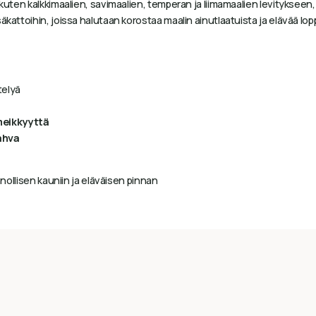
kuten kalkkimaalien, savimaalien, temperan ja liimamaalien levitykseen, 
äkattoihin, joissa halutaan korostaa maalin ainutlaatuista ja elävää lop
telyä
lmeikkyyttä
ahva
nnollisen kauniin ja eläväisen pinnan