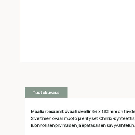
Tuotekuvaus
Maaliartesaanit ovaali sivellin 64 x 132 mm
on täydel
Siveltimen ovaali muoto ja erityiset Chimix-synteetti
luonnollisen pilvimäisen ja epätasaisen sävyvaihtelun.