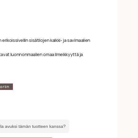
 erikoissivellin sisätilojen kalkki- ja savimaalien
tavat luonnonmaalien omaa ilmeikkyyttä ja
oriin