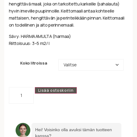
hengittävä maali, joka on tarkoitettu karkeille (sahalauta)
hyvin imeville puupinnoille. Keittomaali antaa kohteelle
mattaisen, hengittävän ja perinteikkään pinnan. Keittomaali
on todellinen ja aito perinnemaali.
Sävy: HARMAAMULTA (harmaa)
Riittoisuus: 3–5 m2/ l
Koko litroissa
Lisää ostoskoriin