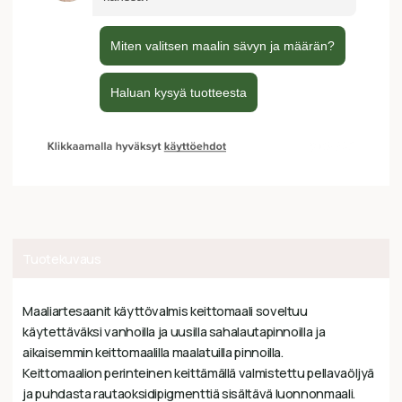
Tuotekuvaus
Maaliartesaanit käyttövalmis keittomaali soveltuu
käytettäväksi vanhoilla ja uusilla sahalautapinnoilla ja
aikaisemmin keittomaalilla maalatuilla pinnoilla.
Keittomaalion perinteinen keittämällä valmistettu pellavaöljyä
ja puhdasta rautaoksidipigmenttiä sisältävä luonnonmaali.