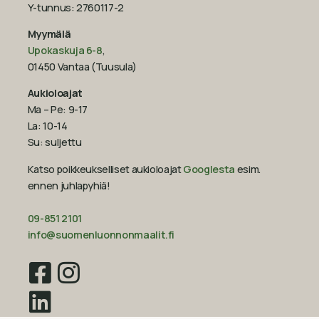
Y-tunnus: 2760117-2
Myymälä
Upokaskuja 6-8
,
01450 Vantaa (Tuusula)
Aukioloajat
Ma – Pe: 9-17
La: 10-14
Su: suljettu
Katso poikkeukselliset aukioloajat
Googlesta
esim.
ennen juhlapyhiä!‍
09-851 2101
info@suomenluonnonmaalit.fi