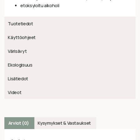
etoksyloitu alkoholi
Tuotetiedot
Käyttöohjeet
Värisävyt
Ekologisuus
Lisätiedot
Videot
Arviot (0)
Kysymykset & Vastaukset