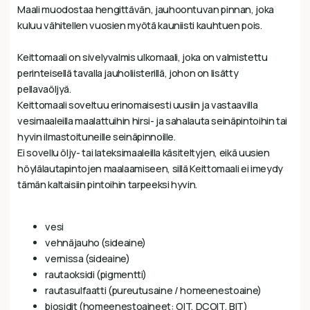
Maali muodostaa hengittävän, jauhoontuvan pinnan, joka
kuluu vähitellen vuosien myötä kauniisti kauhtuen pois.
Keittomaali on sivelyvalmis ulkomaali, joka on valmistettu
perinteisellä tavalla jauholiisterillä, johon on lisätty
pellavaöljyä.
Keittomaali soveltuu erinomaisesti uusiin ja vastaavilla
vesimaaleilla maalattuihin hirsi- ja sahalauta seinäpintoihin tai
hyvin ilmastoituneille seinäpinnoille.
Ei sovellu öljy- tai lateksimaaleilla käsiteltyjen, eikä uusien
höylälautapintojen maalaamiseen, sillä Keittomaali ei imeydy
tämän kaltaisiin pintoihin tarpeeksi hyvin.
vesi
vehnäjauho (sideaine)
vernissa (sideaine)
rautaoksidi (pigmentti)
rautasulfaatti (pureutusaine / homeenestoaine)
biosidit (homeenestoaineet: OIT, DCOIT, BIT)