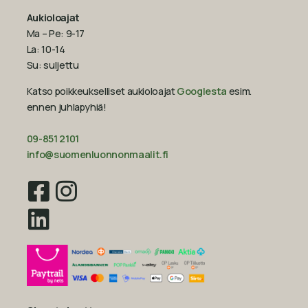
Aukioloajat
Ma – Pe: 9-17
La: 10-14
Su: suljettu
Katso poikkeukselliset aukioloajat
Googlesta
esim.
ennen juhlapyhiä!‍
09-851 2101
info@suomenluonnonmaalit.fi