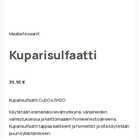
Maaliartesaanit
Kuparisulfaatti
39,95
€
Kuparisulfaatti CuSO4·5H2O
Käytetään esimerkiksi levämyrkkynä, väriaineiden
valmistuksessa ja keittomaalien homeenestoaineena.
Kuparisulfaatti tappaa bakteerit ja homeitiöt ja sitä käytetään
puun kyllästämiseen.