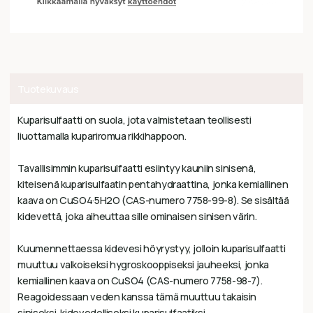
Tuotekuvaus
Kuparisulfaatti on suola, jota valmistetaan teollisesti
liuottamalla kupariromua rikkihappoon.
Tavallisimmin kuparisulfaatti esiintyy kauniin sinisenä,
kiteisenä kuparisulfaatin pentahydraattina, jonka kemiallinen
kaava on CuSO4·5H2O (CAS-numero 7758-99-8). Se sisältää
kidevettä, joka aiheuttaa sille ominaisen sinisen värin.
Kuumennettaessa kidevesi höyrystyy, jolloin kuparisulfaatti
muuttuu valkoiseksi hygroskooppiseksi jauheeksi, jonka
kemiallinen kaava on CuSO4 (CAS-numero 7758-98-7).
Reagoidessaan veden kanssa tämä muuttuu takaisin
siniseksi, kidevedelliseksi kuparisulfaatiksi.