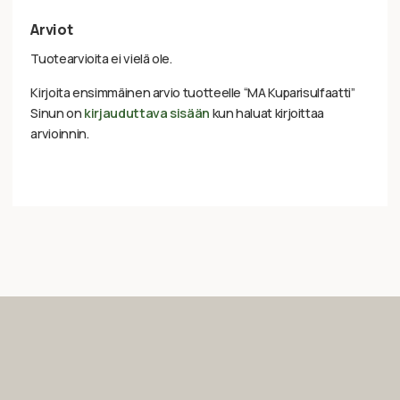
Arviot
Tuotearvioita ei vielä ole.
Kirjoita ensimmäinen arvio tuotteelle “MA Kuparisulfaatti”
Sinun on
kirjauduttava sisään
kun haluat kirjoittaa
arvioinnin.