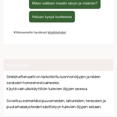
Tuotekuvaus
Sinkkinaftenaatti on tarkoitettu luonnonöljyjen ja niiden
seoksien homeenestoaineeksi.
Käytä vain ulkokäyttöön tulevien öljyjen seassa.
Soveltuu esimerkiksi puuveneiden, laitureiden, terassien ja
puutarhakalusteiden käsittelyyn tulevien öljyjen sekaan.