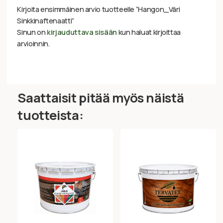
Kirjoita ensimmäinen arvio tuotteelle “Hangon_Väri
Sinkkinaftenaatti”
Sinun on
kirjauduttava sisään
kun haluat kirjoittaa
arvioinnin.
Saattaisit pitää myös näistä
tuotteista: