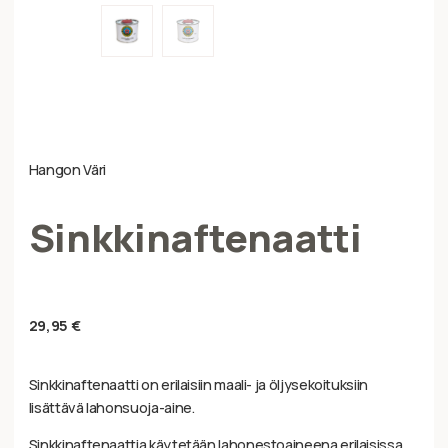
Hangon Väri
Sinkkinaftenaatti
29,95
€
Sinkkinaftenaatti on erilaisiin maali- ja öljysekoituksiin
lisättävä lahonsuoja-aine.
Sinkkinaftenaattia käytetään lahonestoaineena erilaisissa