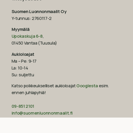
Suomen Luonnonmaalit Oy
Y-tunnus: 2760117-2
Myymälä
Upokaskuja 6-8
,
01450 Vantaa (Tuusula)
Aukioloajat
Ma – Pe: 9-17
La: 10-14
Su: suljettu
Katso poikkeukselliset aukioloajat
Googlesta
esim.
ennen juhlapyhiä!‍
09-851 2101
info@suomenluonnonmaalit.fi