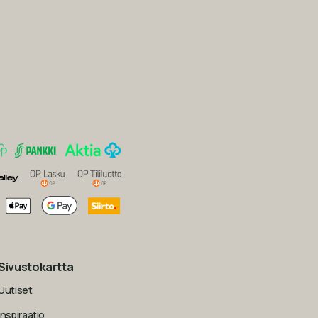
Sivustokartta
Uutiset
Inspiraatio