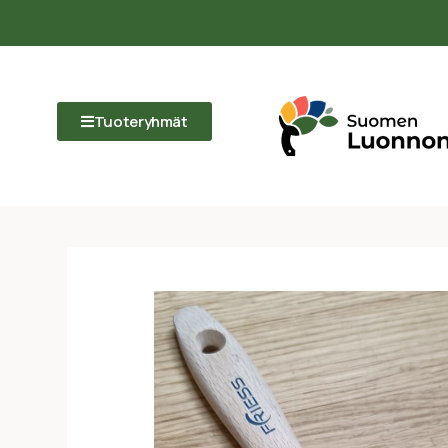
Tuoteryhmät