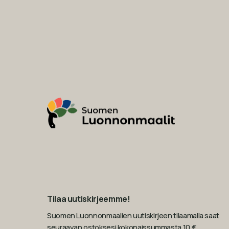
Tilaa uutiskirjeemme!
Suomen Luonnonmaalien uutiskirjeen tilaamalla saat
seuraavan ostoksesi kokonaissummasta 10 €