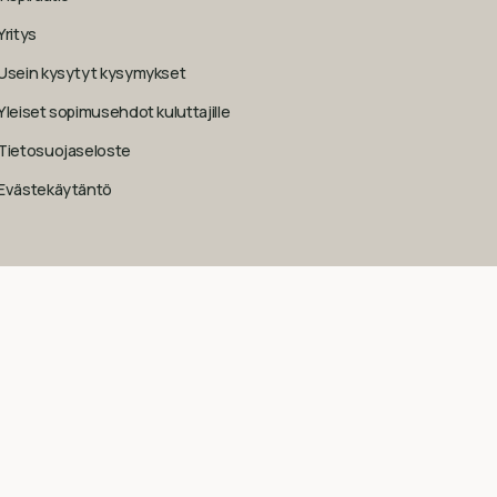
Yritys
Usein kysytyt kysymykset
Yleiset sopimusehdot kuluttajille
Tietosuojaseloste
Evästekäytäntö