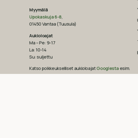
Myymälä
Upokaskuja 6-8
,
01450 Vantaa (Tuusula)
Aukioloajat
Ma – Pe: 9-17
La: 10-14
Su: suljettu
Katso poikkeukselliset aukioloajat
Googlesta
esim.
ennen juhlapyhiä!‍
09-851 2101
info@suomenluonnonmaalit.fi