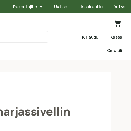
Rakentajille
Uutiset
Inspiraatio
Yritys
Kirjaudu
Kassa
Oma tili
rjassivellin