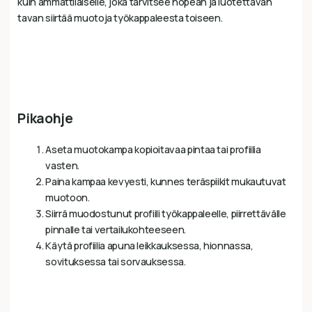
kuin ammattilaiselle, joka tarvitsee nopean ja luotettavan
tavan siirtää muotoja työkappaleesta toiseen.
Pikaohje
Aseta muotokampa kopioitavaa pintaa tai profiilia
vasten.
Paina kampaa kevyesti, kunnes teräspiikit mukautuvat
muotoon.
Siirrä muodostunut profiili työkappaleelle, piirrettävälle
pinnalle tai vertailukohteeseen.
Käytä profiilia apuna leikkauksessa, hionnassa,
sovituksessa tai sorvauksessa.