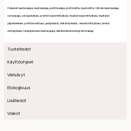
Finbullet muotokampa, muotokampa, profiilikampa, profiilimitta, muotomitta, 125 mm muotokampa,
sorvausapu, sorvaustyökalu, profiilin kopiointityökalu, muodon kopiointityökalu, muotojen
jäljentäminen, profiilien mittaus, puutyökalut, metallityökalut, remontointityökalu, tarkka
mittatyökalu, teräspiikkinen muotokampa, metallikehikkoinen profiilikampa
Tuotetiedot
Käyttöohjeet
Värisävyt
Ekologisuus
Lisätiedot
Videot