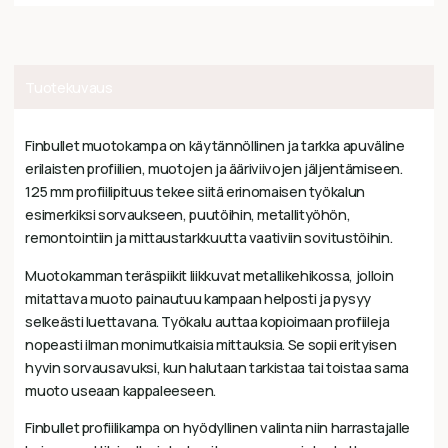
Tuotekuvaus
Finbullet muotokampa on käytännöllinen ja tarkka apuväline
erilaisten profiilien, muotojen ja ääriviivojen jäljentämiseen.
125 mm profiilipituus tekee siitä erinomaisen työkalun
esimerkiksi sorvaukseen, puutöihin, metallityöhön,
remontointiin ja mittaustarkkuutta vaativiin sovitustöihin.
Muotokamman teräspiikit liikkuvat metallikehikossa, jolloin
mitattava muoto painautuu kampaan helposti ja pysyy
selkeästi luettavana. Työkalu auttaa kopioimaan profiileja
nopeasti ilman monimutkaisia mittauksia. Se sopii erityisen
hyvin sorvausavuksi, kun halutaan tarkistaa tai toistaa sama
muoto useaan kappaleeseen.
Finbullet profiilikampa on hyödyllinen valinta niin harrastajalle