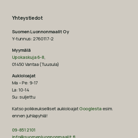
Yhteystiedot
Suomen Luonnonmaalit Oy
Y-tunnus: 2760117-2
Myymälä
Upokaskuja 6-8
,
01450 Vantaa (Tuusula)
Aukioloajat
Ma – Pe: 9-17
La: 10-14
Su: suljettu
Katso poikkeukselliset aukioloajat
Googlesta
esim.
ennen juhlapyhiä!‍
09-851 2101
info@suomenluonnonmaalit.fi