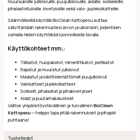
muurauksille julkisivuille, puujulkisivuille, aidalle, sokkeleille,
pihalaatoituksille, kivetyksille sekä valo- ja pleksikatteille.
Säännöllisellä käytöllä BioClean Kattopesu auttaa
säilyttämään rakennustesi arvon ja ulkonäön, pidentäen
samalla niiden käyttöikää luonnollisella tavalla.
Käyttökohteet mm.:
Tiilikatot, huopakatot, mineriittikatot, peltikatot
Rapatut ja muuratut julkisivut
Maalatut ja käsittelemättömät puujulkisivut
Valokatteet ja pleksikatteet
Sokkelit, pihalaatat ja pihakivetykset
Aidat ja puutarhakalusteet
Valitse ympäristöystävällinen ja turvallinen
BioClean
Kattopesu
— helppo tapa pitää rakennukset ja pihapiiri
puhtaana!
Tuotetiedot