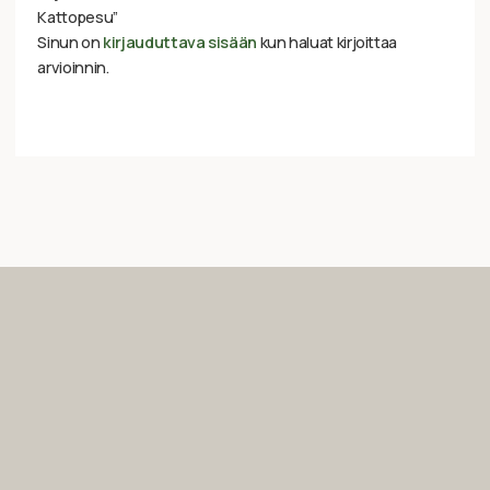
Kattopesu”
Sinun on
kirjauduttava sisään
kun haluat kirjoittaa
arvioinnin.