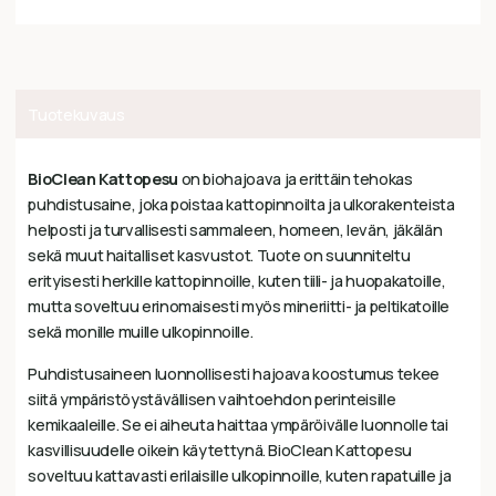
Tuotekuvaus
BioClean Kattopesu
on biohajoava ja erittäin tehokas
puhdistusaine, joka poistaa kattopinnoilta ja ulkorakenteista
helposti ja turvallisesti sammaleen, homeen, levän, jäkälän
sekä muut haitalliset kasvustot. Tuote on suunniteltu
erityisesti herkille kattopinnoille, kuten tiili- ja huopakatoille,
mutta soveltuu erinomaisesti myös mineriitti- ja peltikatoille
sekä monille muille ulkopinnoille.
Puhdistusaineen luonnollisesti hajoava koostumus tekee
siitä ympäristöystävällisen vaihtoehdon perinteisille
kemikaaleille. Se ei aiheuta haittaa ympäröivälle luonnolle tai
kasvillisuudelle oikein käytettynä. BioClean Kattopesu
soveltuu kattavasti erilaisille ulkopinnoille, kuten rapatuille ja