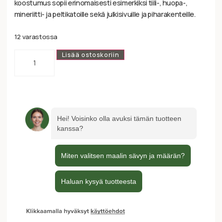
koostumus sopii erinomaisesti esimerkiksi tiili-, huopa-,
mineriitti- ja peltikatoille sekä julkisivuille ja piharakenteille.
12 varastossa
Lisää ostoskoriin