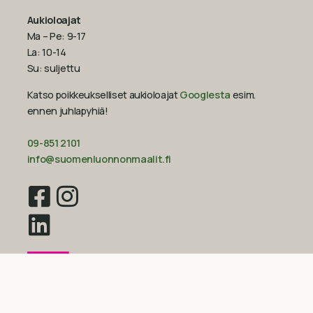
Aukioloajat
Ma – Pe: 9-17
La: 10-14
Su: suljettu
Katso poikkeukselliset aukioloajat
Googlesta
esim.
ennen juhlapyhiä!‍
09-851 2101
info@suomenluonnonmaalit.fi