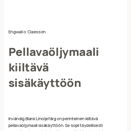
Engwall o. Claesson
Pellavaöljymaali
kiiltävä
sisäkäyttöön
Invändig Blank Linoljefärg on perinteinen kiiltävä
pellavaöljymaali sisäkäyttöön. Se sopii täydellisesti