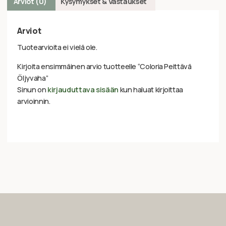
Arviot (0)
Kysymykset & Vastaukset
Arviot
Tuotearvioita ei vielä ole.
Kirjoita ensimmäinen arvio tuotteelle “Coloria Peittävä
Öljyvaha”
Sinun on
kirjauduttava sisään
kun haluat kirjoittaa
arvioinnin.