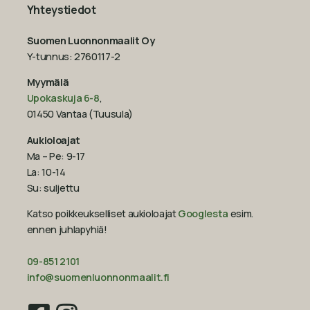
Yhteystiedot
Suomen Luonnonmaalit Oy
Y-tunnus: 2760117-2
Myymälä
Upokaskuja 6-8
,
01450 Vantaa (Tuusula)
Aukioloajat
Ma – Pe: 9-17
La: 10-14
Su: suljettu
Katso poikkeukselliset aukioloajat
Googlesta
esim.
ennen juhlapyhiä!‍
09-851 2101
info@suomenluonnonmaalit.fi