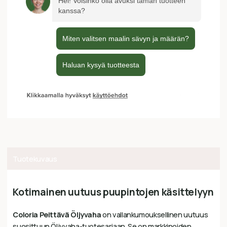
Tuotekuvaus
Kotimainen uutuus puupintojen käsittelyyn
Coloria Peittävä Öljyvaha
on vallankumouksellinen uutuus
suosittuun Öljyvaha-tuotesarjaan. Se on markkinoiden