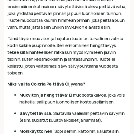
ensimmäinen kotimainen, sävytettävissä oleva peittävä vaha,
joka yhdistää peittävän pinnan ja puun luonnollisen tunnun.
Tuote muodostaa kauniin himmeän pinnan, joka peittää puun
värin, mutta jättää sen uniikin syykuvion elävästi esiin.
Tämä täysin muoviton ja hajuton tuote on turvallinen valinta
kodin kaikille puupinnoille. Sen erinomainen hengittävyys
tekee siitä ihanteellisen ratkaisun myös kylmilleen jääviin
tiloihin, kuten kesämökkeihin ja rantasaunoihin. Tuote ei
kellastu, joten valitsemasi sävy säilyy puhtaana vuodesta
toiseen.
Miksi valita Coloria Peittävä Öljyvaha?
Muoviton ja hengittävä:
Ei muodosta kalvoa, joka voisi
halkeilla; sallii puun luonnollisen kosteuselämisen.
Sävytettävissä:
Saatavilla vaaleisiin peittäviin sävyihin
(esim. suositut kuultovalkoiset ja harmaat).
Monikäyttöinen:
Sopii seiniin, kattoihin, kalusteisiin,