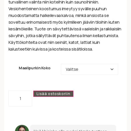
turvallinen valinta niin koteihin kuin saunoihinkin.
Vesiohenteinen koostumus imeytyy syvälle puuhun
muodostamatta halkeilevaa kalvoa, minkä ansiosta se
soveltuu erinomaisesti myös kylmilleen jääviin tiloihin kuten
kesämökeille. Tuote on sävytettävissä vaaleisiin ja raikkaisiin
sävyihin, jotka säilyttävät puhtautensa ilman kellastumista.
Käyttökohteita ovat niin seinät, katot, lattiat kuin
kalusteetkin kuivissa ja kosteissa sisätiloissa.
Maalipurkin Koko
Lisää ostoskoriin