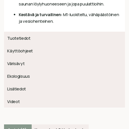
saunan löylyhuoneeseen ja jopa puulattioihin.
Kestävä ja turvallinen:
M1-luokiteltu, vähäpäästöinen
ja vesiohenteinen.
Tuotetiedot
Käyttöohjeet
Värisävyt
Ekologisuus
Lisätiedot
Videot