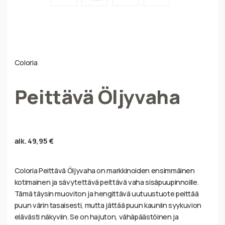
Coloria
Peittävä Öljyvaha
alk.
49,95
€
Coloria Peittävä Öljyvaha on markkinoiden ensimmäinen
kotimainen ja sävytettävä peittävä vaha sisäpuupinnoille.
Tämä täysin muoviton ja hengittävä uutuustuote peittää
puun värin tasaisesti, mutta jättää puun kauniin syykuvion
elävästi näkyviin. Se on hajuton, vähäpäästöinen ja