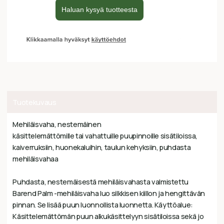
Tuotekuvaus
Mehiläisvaha, nestemäinen
käsittelemättömille tai vahattuille puupinnoille sisätiloissa,
kaiverruksiin, huonekaluihin, taulun kehyksiin, puhdasta
mehiläisvahaa
Puhdasta, nestemäisestä mehiläisvahasta valmistettu
Barend Palm -mehiläisvaha luo silkkisen kiillon ja hengittävän
pinnan. Se lisää puun luonnollista luonnetta. Käyttöalue:
Käsittelemättömän puun alkukäsittelyyn sisätiloissa sekä jo