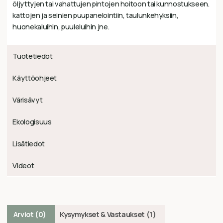
öljyttyjen tai vahattujen pintojen hoitoon tai kunnostukseen.
kattojen ja seinien puupanelointiin, taulunkehyksiin,
huonekaluihin, puuleluihin jne.
Tuotetiedot
Käyttöohjeet
Värisävyt
Ekologisuus
Lisätiedot
Videot
Arviot (0)
Kysymykset & Vastaukset (1)