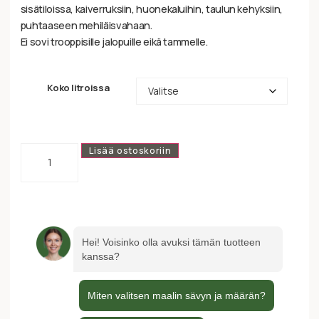
sisätiloissa, kaiverruksiin, huonekaluihin, taulun kehyksiin,
puhtaaseen mehiläisvahaan.
Ei sovi trooppisille jalopuille eikä tammelle.
Koko litroissa
Lisää ostoskoriin