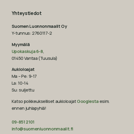
Yhteystiedot
Suomen Luonnonmaalit Oy
Y-tunnus: 2760117-2
Myymälä
Upokaskuja 6-8
,
01450 Vantaa (Tuusula)
Aukioloajat
Ma – Pe: 9-17
La: 10-14
Su: suljettu
Katso poikkeukselliset aukioloajat
Googlesta
esim.
ennen juhlapyhiä!‍
09-851 2101
info@suomenluonnonmaalit.fi