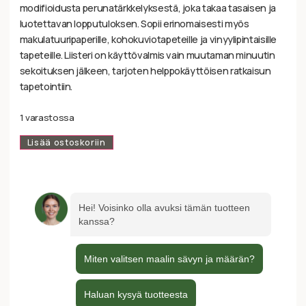
modifioidusta perunatärkkelyksestä, joka takaa tasaisen ja
luotettavan lopputuloksen. Sopii erinomaisesti myös
makulatuuripaperille, kohokuviotapeteille ja vinyylipintaisille
tapeteille. Liisteri on käyttövalmis vain muutaman minuutin
sekoituksen jälkeen, tarjoten helppokäyttöisen ratkaisun
tapetointiin.
1 varastossa
Lisää ostoskoriin