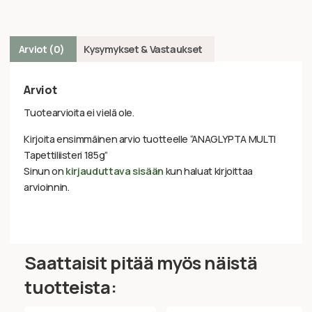
Arviot (0)
Kysymykset & Vastaukset
Arviot
Tuotearvioita ei vielä ole.
Kirjoita ensimmäinen arvio tuotteelle “ANAGLYPTA MULTI
Tapettiliisteri 185g”
Sinun on
kirjauduttava sisään
kun haluat kirjoittaa
arvioinnin.
Saattaisit pitää myös näistä
tuotteista: