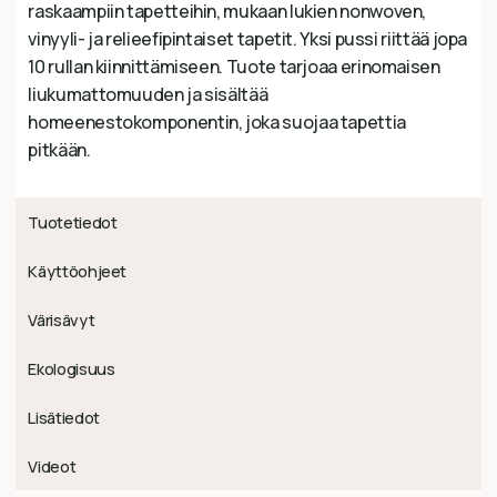
raskaampiin tapetteihin, mukaan lukien nonwoven,
vinyyli- ja relieefipintaiset tapetit. Yksi pussi riittää jopa
10 rullan kiinnittämiseen. Tuote tarjoaa erinomaisen
liukumattomuuden ja sisältää
homeenestokomponentin, joka suojaa tapettia
pitkään.
Tuotetiedot
Käyttöohjeet
Värisävyt
Ekologisuus
Lisätiedot
Videot