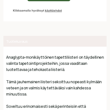
Tuotekuvaus
Anaglypta-monikäyttöinen tapettiliisteri on täydellinen
valinta tapetointiprojekteihin, jossa vaaditaan
luotettavaa ja tehokasta liisteriä.
Tämä jauhemainen liisteri sekoittuu nopeasti kylmään
veteen ja on valmis käytettäväksi vain kahdessa
minuutissa.
Soveltuu erinomaisesti sekä perinteisiin että