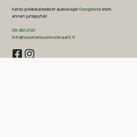
Katso poikkeukselliset aukioloajat
Googlesta
esim.
ennen juhlapyhiä!‍
09-851 2101
info@suomenluonnonmaalit.fi
Sivustokartta
Uutiset
Inspiraatio