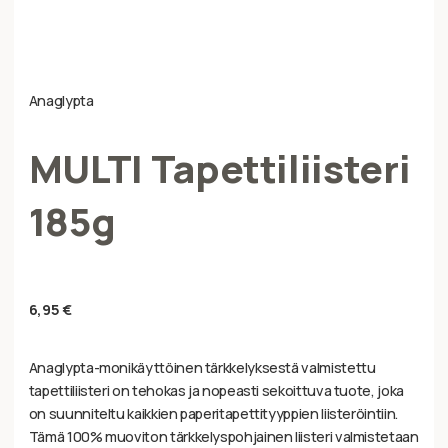
Anaglypta
MULTI Tapettiliisteri
185g
6,95
€
Anaglypta-monikäyttöinen tärkkelyksestä valmistettu
tapettiliisteri on tehokas ja nopeasti sekoittuva tuote, joka
on suunniteltu kaikkien paperitapettityyppien liisteröintiin.
Tämä 100% muoviton tärkkelyspohjainen liisteri valmistetaan