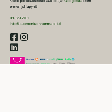
Katso poikkeukselliset aukioloajat
Googlesta
esim.
ennen juhlapyhiä!‍
09-851 2101
info@suomenluonnonmaalit.fi
Sivustokartta
Uutiset
Inspiraatio
Yritys