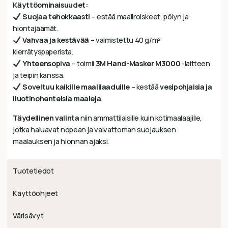
Käyttöominaisuudet:
Suojaa tehokkaasti
– estää maaliroiskeet, pölyn ja
hiontajäämät.
Vahvaa ja kestävää
– valmistettu 40 g/m²
kierrätyspaperista.
Yhteensopiva
– toimii
3M Hand-Masker M3000
-laitteen
ja teipin kanssa.
Soveltuu kaikille maalilaaduille
– kestää
vesipohjaisia ja
liuotinohenteisia maaleja
.
Täydellinen valinta
niin ammattilaisille kuin kotimaalaajille,
jotka haluavat nopean ja vaivattoman suojauksen
maalauksen ja hionnan ajaksi.
Tuotetiedot
Käyttöohjeet
Värisävyt