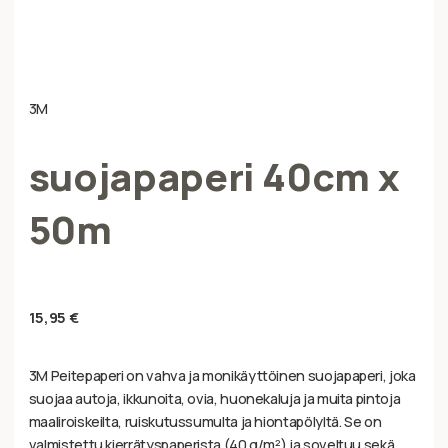
3M
suojapaperi 40cm x
50m
15,95
€
3M Peitepaperi on vahva ja monikäyttöinen suojapaperi, joka
suojaa autoja, ikkunoita, ovia, huonekaluja ja muita pintoja
maaliroiskeilta, ruiskutussumulta ja hiontapölyltä. Se on
valmistettu kierrätyspaperista (40 g/m²) ja soveltuu sekä