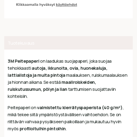
Tuotekuvaus
3M Peitepaperi
on laadukas suojapaperi, joka suojaa
tehokkaasti
autoja, ikkunoita, ovia, huonekaluja,
lattialistoja ja muita pintoja
maalauksen, ruiskumaalauksen
ja hionnan aikana. Se estää
maaliroiskeiden,
ruiskutussumun, pölyn ja lian
tarttumisen suojattaviin
kohteisiin.
Peitepaperi on
valmistettu kierrätyspaperista (40 g/m²)
,
mikä tekee siitä ympäristöystävällisen vaihtoehdon. Se on
riittävän vahvaa pysyäkseen paikoillaan ja mukautuu hyvin
myös
profiloituihin pintoihin
.