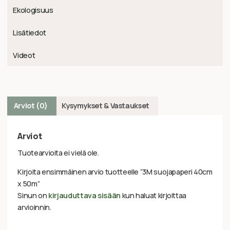
Ekologisuus
Lisätiedot
Videot
Arviot (0)
Kysymykset & Vastaukset
Arviot
Tuotearvioita ei vielä ole.
Kirjoita ensimmäinen arvio tuotteelle “3M suojapaperi 40cm
x 50m”
Sinun on
kirjauduttava sisään
kun haluat kirjoittaa
arvioinnin.