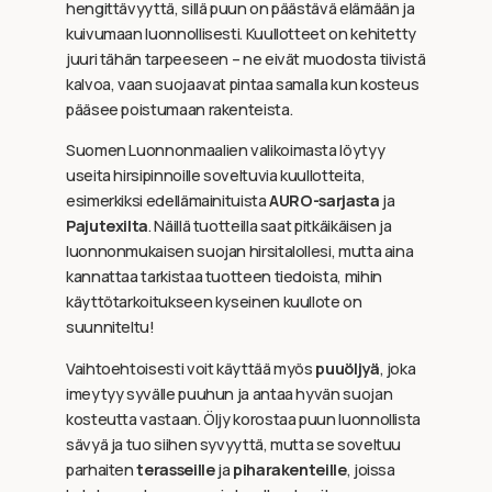
hengittävyyttä, sillä puun on päästävä elämään ja
kuivumaan luonnollisesti. Kuullotteet on kehitetty
juuri tähän tarpeeseen – ne eivät muodosta tiivistä
kalvoa, vaan suojaavat pintaa samalla kun kosteus
pääsee poistumaan rakenteista.
Suomen Luonnonmaalien valikoimasta löytyy
useita hirsipinnoille soveltuvia kuullotteita,
esimerkiksi edellämainituista
AURO-sarjasta
ja
Pajutexilta
. Näillä tuotteilla saat pitkäikäisen ja
luonnonmukaisen suojan hirsitalollesi, mutta aina
kannattaa tarkistaa tuotteen tiedoista, mihin
käyttötarkoitukseen kyseinen kuullote on
suunniteltu!
Vaihtoehtoisesti voit käyttää myös
puuöljyä
, joka
imeytyy syvälle puuhun ja antaa hyvän suojan
kosteutta vastaan. Öljy korostaa puun luonnollista
sävyä ja tuo siihen syvyyttä, mutta se soveltuu
parhaiten
terasseille
ja
piharakenteille
, joissa