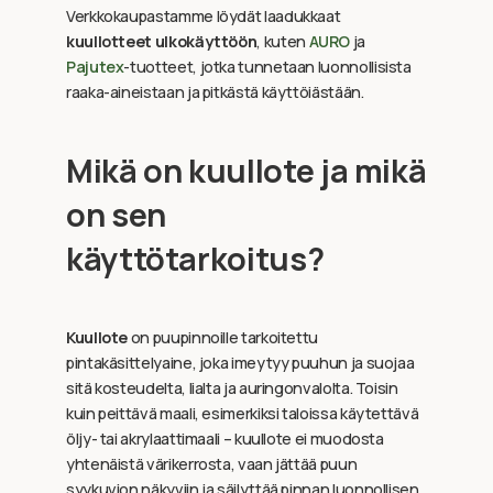
Verkkokaupastamme löydät laadukkaat
kuullotteet ulkokäyttöön
, kuten
AURO
ja
Pajutex
-tuotteet, jotka tunnetaan luonnollisista
raaka-aineistaan ja pitkästä käyttöiästään.
Mikä on kuullote ja mikä
on sen
käyttötarkoitus?
Kuullote
on puupinnoille tarkoitettu
pintakäsittelyaine, joka imeytyy puuhun ja suojaa
sitä kosteudelta, lialta ja auringonvalolta. Toisin
kuin peittävä maali, esimerkiksi taloissa käytettävä
öljy- tai akrylaattimaali – kuullote ei muodosta
yhtenäistä värikerrosta, vaan jättää puun
syykuvion näkyviin ja säilyttää pinnan luonnollisen