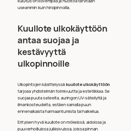
kulutus on kovempaa ja huoltoa tarvitaan
useammin kuin hirsipinnoilla.
Kuullote ulkokäyttöön
antaa suojaa ja
kestävyyttä
ulkopinnoille
Ulkopintojen käsittelyssä
kuullote ulkokäyttöön
tarjoaa yhdistelmän toimivuutta ja estetiikkaa. Se
suojaa puuta sateelta, auringon UV-säteilyltä ja
ilmankosteudelta, estäen samalla puun
ennenaikaista harmaantumista tai halkeilua.
Erityisen hyvä kuullote on mökeissä, aidoissa ja
puuverhoilluissa julkisivuissa, joissa pinnan