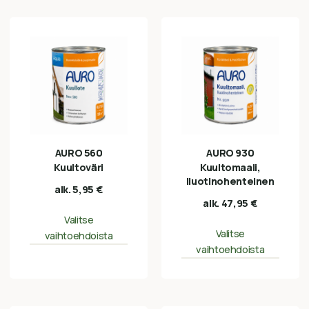
AURO 560
AURO 930
Kuultoväri
Kuultomaali,
liuotinohenteinen
alk.
5,95
€
alk.
47,95
€
Valitse
Valitse
vaihtoehdoista
vaihtoehdoista