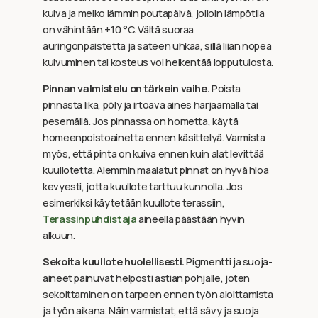
kuiva ja melko lämmin poutapäivä, jolloin lämpötila
on vähintään +10 °C. Vältä suoraa
auringonpaistetta ja sateen uhkaa, sillä liian nopea
kuivuminen tai kosteus voi heikentää lopputulosta.
Pinnan valmistelu on tärkein vaihe.
Poista
pinnasta lika, pöly ja irtoava aines harjaamalla tai
pesemällä. Jos pinnassa on hometta, käytä
homeenpoistoainetta ennen käsittelyä. Varmista
myös, että pinta on kuiva ennen kuin alat levittää
kuullotetta. Aiemmin maalatut pinnat on hyvä hioa
kevyesti, jotta kuullote tarttuu kunnolla. Jos
esimerkiksi käytetään kuullote terassiin,
Terassinpuhdistaja
aineella päästään hyvin
alkuun.
Sekoita kuullote huolellisesti.
Pigmentti ja suoja-
aineet painuvat helposti astian pohjalle, joten
sekoittaminen on tarpeen ennen työn aloittamista
ja työn aikana. Näin varmistat, että sävy ja suoja