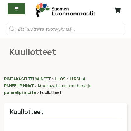
Kuullotteet
PINTAKÄSITTELYAINEET
>
ULOS
>
HIRSI JA
PANEELIPINNAT
>
Kuultavat tuotteet hirsi- ja
paneelipinnoille
>
Kuullotteet
Kuullotteet