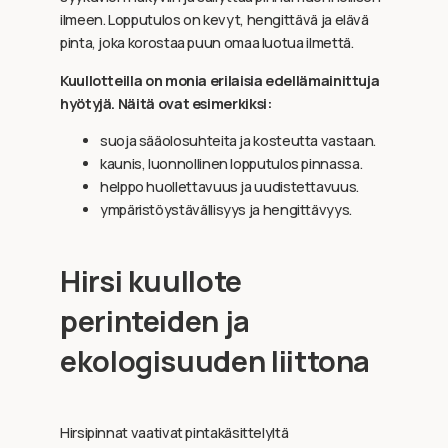
ilmeen. Lopputulos on kevyt, hengittävä ja elävä
pinta, joka korostaa puun omaa luotua ilmettä.
Kuullotteilla on monia erilaisia edellämainittuja
hyötyjä. Näitä ovat esimerkiksi:
suoja sääolosuhteita ja kosteutta vastaan.
kaunis, luonnollinen lopputulos pinnassa.
helppo huollettavuus ja uudistettavuus.
ympäristöystävällisyys ja hengittävyys.
Hirsi kuullote
perinteiden ja
ekologisuuden liittona
Hirsipinnat vaativat pintakäsittelyltä