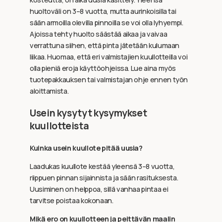
huoltoväli on 3–8 vuotta, mutta aurinkoisilla tai
sään armoilla olevilla pinnoilla se voi olla lyhyempi.
Ajoissa tehty huolto säästää aikaa ja vaivaa
verrattuna siihen, että pinta jätetään kulumaan
liikaa. Huomaa, että eri valmistajien kuullotteilla voi
olla pieniä eroja käyttöohjeissa. Lue aina myös
tuotepakkauksen tai valmistajan ohje ennen työn
aloittamista.
Usein kysytyt kysymykset
kuullotteista
Kuinka usein kuullote pitää uusia?
Laadukas kuullote kestää yleensä 3–8 vuotta,
riippuen pinnan sijainnista ja sään rasituksesta.
Uusiminen on helppoa, sillä vanhaa pintaa ei
tarvitse poistaa kokonaan.
Mikä ero on kuullotteen ja peittävän maalin