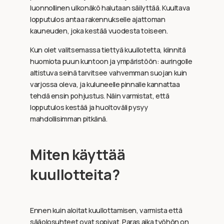
luonnollinen ulkonäkö halutaan säilyttää. Kuultava
lopputulos antaa rakennukselle ajattoman
kauneuden, joka kestää vuodesta toiseen.
Kun olet valitsemassa tiettyä kuullotetta, kiinnitä
huomiota puun kuntoon ja ympäristöön: auringolle
altistuva seinä tarvitsee vahvemman suojan kuin
varjossa oleva, ja kuluneelle pinnalle kannattaa
tehdä ensin pohjustus. Näin varmistat, että
lopputulos kestää ja huoltoväli pysyy
mahdollisimman pitkänä.
Miten käyttää
kuullotteita?
Ennen kuin aloitat kuullottamisen, varmista että
sääolosuhteet ovat sopivat. Paras aika työhön on