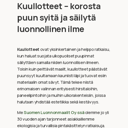
Kuullotteet – korosta
puun syitä ja säilytä
luonnollinen ilme
Kuullotteet
ovat yksinkertainen ja helppo ratkaisu,
kun haluat suojata ulkopuoliset puupinnat
säilyttäen samalla niiden luonnollisen ilmeen.
Toisin kuin peittävät maalit, kuullotteet päästävät
puunsyyt kuultamaan kauniisti läpi ja tuovat esiin
materiaalin omat sävyt. Tämä tekee niistä
erinomaisen valinnan erityisesti hirsitaloihin,
paneelipintoihin ja muihin ulkorakenteisiin, joissa
halutaan yhdistää estetiikka sekä kestävyys.
Me
Suomen Luonnonmaalit Oy:ssä
olemme jo yli
30 vuoden ajan tarjonneet asiakkaillemme
ekologisia ja turvallisia pintakäsittelyn ratkaisuja.