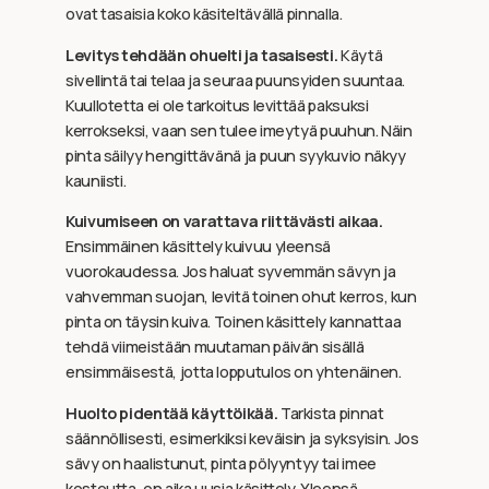
ovat tasaisia koko käsiteltävällä pinnalla.
Levitys tehdään ohuelti ja tasaisesti.
Käytä
sivellintä tai telaa ja seuraa puunsyiden suuntaa.
Kuullotetta ei ole tarkoitus levittää paksuksi
kerrokseksi, vaan sen tulee imeytyä puuhun. Näin
pinta säilyy hengittävänä ja puun syykuvio näkyy
kauniisti.
Kuivumiseen on varattava riittävästi aikaa.
Ensimmäinen käsittely kuivuu yleensä
vuorokaudessa. Jos haluat syvemmän sävyn ja
vahvemman suojan, levitä toinen ohut kerros, kun
pinta on täysin kuiva. Toinen käsittely kannattaa
tehdä viimeistään muutaman päivän sisällä
ensimmäisestä, jotta lopputulos on yhtenäinen.
Huolto pidentää käyttöikää.
Tarkista pinnat
säännöllisesti, esimerkiksi keväisin ja syksyisin. Jos
sävy on haalistunut, pinta pölyyntyy tai imee
kosteutta, on aika uusia käsittely. Yleensä