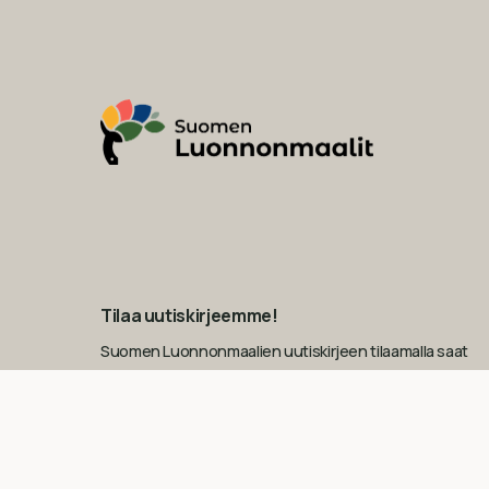
Tilaa uutiskirjeemme!
Suomen Luonnonmaalien uutiskirjeen tilaamalla saat
seuraavan ostoksesi kokonaissummasta 10 €
alennuksen (tilauksen minimisumma 100 €).