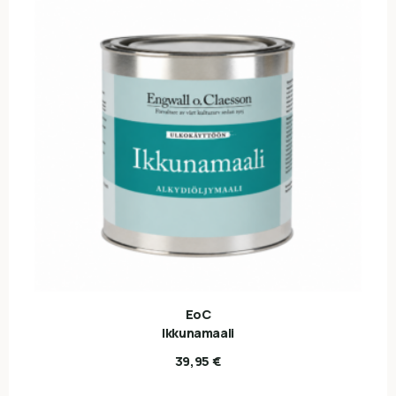
EoC
Ikkunamaali
39,95
€