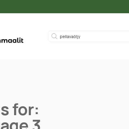
s for:
Page 3