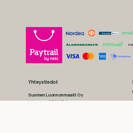
Yhteystiedot
Suomen Luonnonmaalit Oy
Y-tunnus: 2760117-2
Myymälä
Upokaskuja 6-8
,
01450 Vantaa (Tuusula)