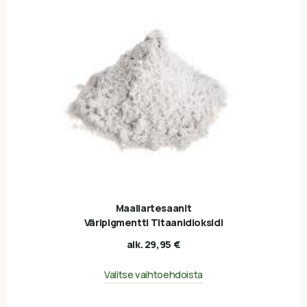
Maaliartesaanit
Väripigmentti Titaanidioksidi
alk.
29,95
€
Valitse vaihtoehdoista