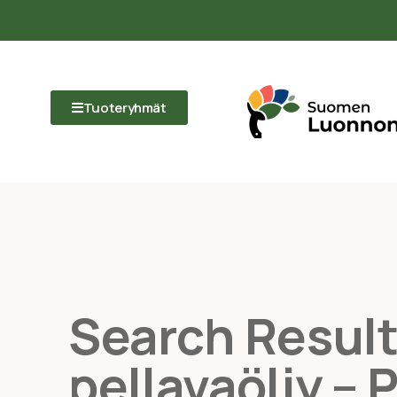
Tuoteryhmät
Search Result
pellavaöljy – 