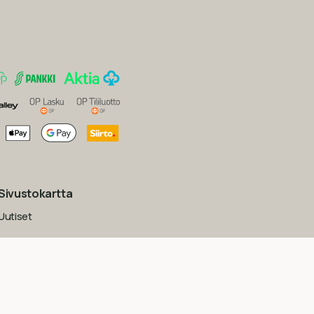
Sivustokartta
Uutiset
Inspiraatio
Yritys
Usein kysytyt kysymykset