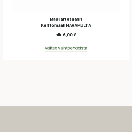
Maaliartesaanit
Keittomaali HARAMULTA
alk.
6,00
€
Valitse vaihtoehdoista