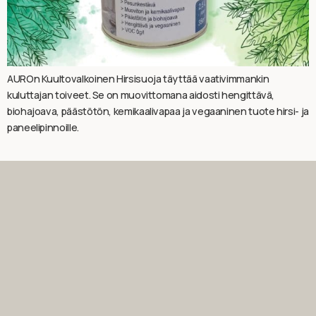
AUROn Kuultovalkoinen Hirsisuoja täyttää vaativimmankin
kuluttajan toiveet. Se on muovittomana aidosti hengittävä,
biohajoava, päästötön, kemikaalivapaa ja vegaaninen tuote hirsi- ja
paneelipinnoille.