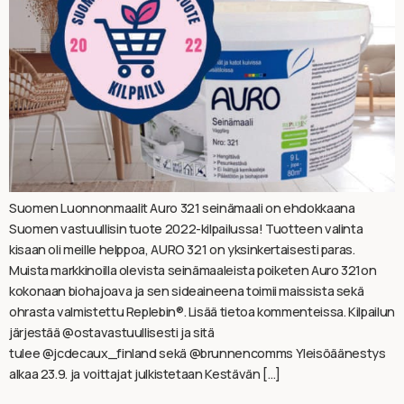
Suomen Luonnonmaalit Auro 321 seinämaali on ehdokkaana
Suomen vastuullisin tuote 2022-kilpailussa! Tuotteen valinta
kisaan oli meille helppoa, AURO 321 on yksinkertaisesti paras.
Muista markkinoilla olevista seinämaaleista poiketen Auro 321on
kokonaan biohajoava ja sen sideaineena toimii maissista sekä
ohrasta valmistettu Replebin®. Lisää tietoa kommenteissa. Kilpailun
järjestää @ostavastuullisesti ja sitä
tulee @jcdecaux_finland sekä @brunnencomms Yleisöäänestys
alkaa 23.9. ja voittajat julkistetaan Kestävän […]