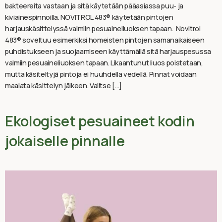
bakteereita vastaan ja sitä käytetään pääasiassa puu- ja
kiviainespinnoilla. NOVITROL 483® käytetään pintojen
harjauskäsittelyssä valmiin pesuaineliuoksen tapaan. Novitrol
483® soveltuu esimerkiksi homeisten pintojen samanaikaiseen
puhdistukseen ja suojaamiseen käyttämällä sitä harjauspesussa
valmiin pesuaineliuoksen tapaan. Likaantunut liuos poistetaan,
mutta käsiteltyjä pintoja ei huuhdella vedellä. Pinnat voidaan
maalata käsittelyn jälkeen. Valitse […]
Ekologiset pesuaineet kodin
jokaiselle pinnalle