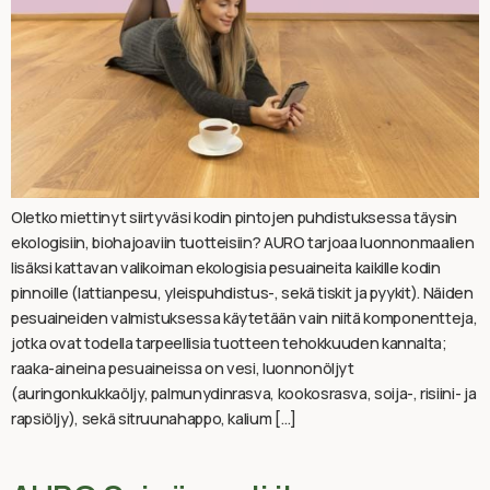
Oletko miettinyt siirtyväsi kodin pintojen puhdistuksessa täysin
ekologisiin, biohajoaviin tuotteisiin? AURO tarjoaa luonnonmaalien
lisäksi kattavan valikoiman ekologisia pesuaineita kaikille kodin
pinnoille (lattianpesu, yleispuhdistus-, sekä tiskit ja pyykit). Näiden
pesuaineiden valmistuksessa käytetään vain niitä komponentteja,
jotka ovat todella tarpeellisia tuotteen tehokkuuden kannalta;
raaka-aineina pesuaineissa on vesi, luonnonöljyt
(auringonkukkaöljy, palmunydinrasva, kookosrasva, soija-, risiini- ja
rapsiöljy), sekä sitruunahappo, kalium […]