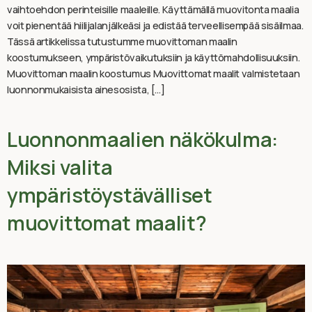
vaihtoehdon perinteisille maaleille. Käyttämällä muovitonta maalia
voit pienentää hiilijalanjälkeäsi ja edistää terveellisempää sisäilmaa.
Tässä artikkelissa tutustumme muovittoman maalin
koostumukseen, ympäristövaikutuksiin ja käyttömahdollisuuksiin.
Muovittoman maalin koostumus Muovittomat maalit valmistetaan
luonnonmukaisista ainesosista, […]
Luonnonmaalien näkökulma:
Miksi valita
ympäristöystävälliset
muovittomat maalit?