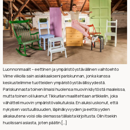
Luonnonmaalit – eettinen ja ympäristöystävällinen vaihtoehto
Viime viikolla sain asiakkaakseni pariskunnan, jonka kanssa
keskustelimme tuotteiden ympäristöystävällisyydestä.
Pariskunnasta toinen ilmaisi huolensa muovin käytöstä maaleissa,
mutta toinen oli lukenut Tikkurilan maalitehtaan artikkelin, joka
vähätteli muovin ympäristövaikutuksia. En aluksi uskonut, että
nykyisen vastuullisuuden, läpinäkyvyyden ja eettisyyden
aikakautena voisi olla olemassa tällaista kirjoitusta. Olin itsekin
huolissani asiasta, joten päätin […]