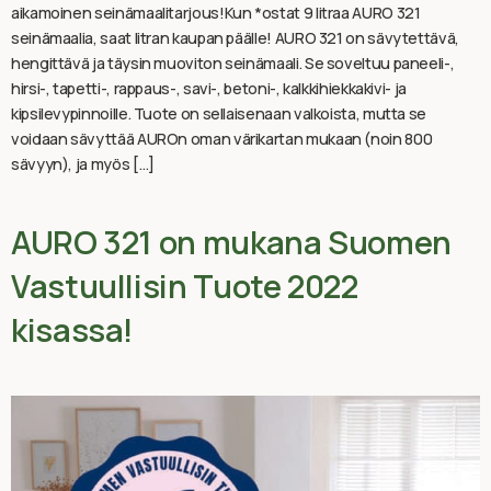
aikamoinen seinämaalitarjous!Kun *ostat 9 litraa AURO 321
seinämaalia, saat litran kaupan päälle! AURO 321 on sävytettävä,
hengittävä ja täysin muoviton seinämaali. Se soveltuu paneeli-,
hirsi-, tapetti-, rappaus-, savi-, betoni-, kalkkihiekkakivi- ja
kipsilevypinnoille. Tuote on sellaisenaan valkoista, mutta se
voidaan sävyttää AUROn oman värikartan mukaan (noin 800
sävyyn), ja myös […]
AURO 321 on mukana Suomen
Vastuullisin Tuote 2022
kisassa!