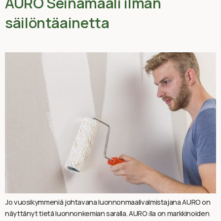
AURO Seinämaali ilman
säilöntäainetta
Jo vuosikymmeniä johtavana luonnonmaalivalmistajana AURO on
näyttänyt tietä luonnonkemian saralla. AURO:lla on markkinoiden