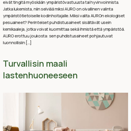
eivät tingitä myöskään ympäristövastuusta tai hyvinvoinnista.
Jatka lukemista, niin selviää miksi AURO on oivallinen valinta
ympäristötietoiselle kodinhoitajalle. Miksi valita AUROn ekologiset
pesuaineet? Perinteiset puhdistusaineet sisältävät usein
kemikaaleja, jotka voivat kuormittaa sekä ihmistä että ympäristöä.
AURO erottuu joukosta: sen puhdistusaineet pohjautuvat
luonnollisiin […]
Turvallisin maali
lastenhuoneeseen