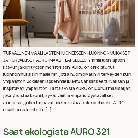
TURVALLINEN MAALI LASTENHUONEESEEN -LUONNONMUKAISET
JA TURVALLISET AURO-MAALIT LAPSELLESI Ymmärtäen lapsen
kasvun ja kehityksen merkityksen, AURO on erikoistunut
luonnonmukaisiin maaleihin, jotka huomioivat niin terveyden kuin
ympäristön. Jokaisen lapsen mielikuvitus ansaitsee turvallisen ja
inspiroivan ympäristön. Tästä syystä AURO on luonut maalisarjan,
joka yhdistää kauniit, syvät värit ja ympäristöystävälliset
ainesosat, jotka tarjoavat mielenrauhaa koko perheelle. AURO-
maalit on valmistettu […]
Saat ekologista AURO 321