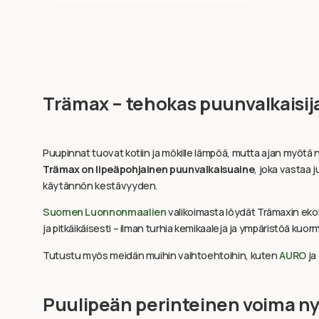
Trämax – tehokas puunvalkaisija
Puupinnat tuovat kotiin ja mökille lämpöä, mutta ajan myötä ne
Trämax on lipeäpohjainen puunvalkaisuaine
, joka vastaa 
käytännön kestävyyden.
Suomen Luonnonmaalien
valikoimasta löydät Trämaxin ekolog
ja pitkäikäisesti – ilman turhia kemikaaleja ja ympäristöä kuorm
Tutustu myös meidän muihin vaihtoehtoihin, kuten
AURO
ja
Puulipeän perinteinen voima n