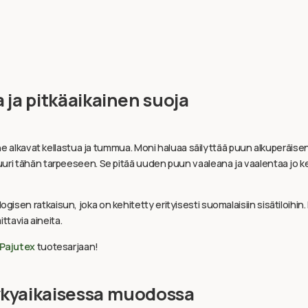
 ja pitkäaikainen suoja
 alkavat kellastua ja tummua. Moni haluaa säilyttää puun alkuperäisen, va
juuri tähän tarpeeseen. Se pitää uuden puun vaaleana ja vaalentaa jo 
isen ratkaisun, joka on kehitetty erityisesti suomalaisiin sisätiloihin. N
ittavia aineita.
Pajutex
tuotesarjaan!
ykyaikaisessa muodossa