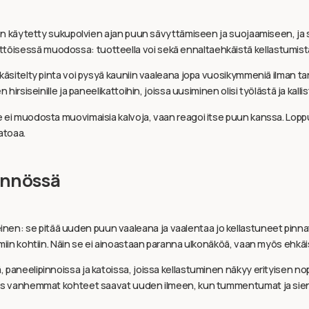
ä on käytetty sukupolvien ajan puun sävyttämiseen ja suojaamiseen, ja
töisessä muodossa: tuotteella voi sekä ennaltaehkäistä kellastumist
äsitelty pinta voi pysyä kauniin vaaleana jopa vuosikymmeniä ilman tarvet
irsiseinille ja paneelikattoihin, joissa uusiminen olisi työlästä ja kallis
 ei muodosta muovimaisia kalvoja, vaan reagoi itse puun kanssa. Loppu
atoaa.
ännössä
inen: se pitää uuden puun vaaleana ja vaalentaa jo kellastuneet pin
ämiin kohtiin. Näin se ei ainoastaan paranna ulkonäköä, vaan myös ehkä
paneelipinnoissa ja katoissa, joissa kellastuminen näkyy erityisen nope
Myös vanhemmat kohteet saavat uuden ilmeen, kun tummentumat ja sien