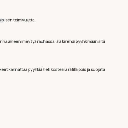
äisi sen toimivuutta.
a anna aineen imeytyä rauhassa, älä kiirehdi pyyhkimään sitä
iskeet kannattaa pyyhkiä heti kostealla rätillä pois ja suojata