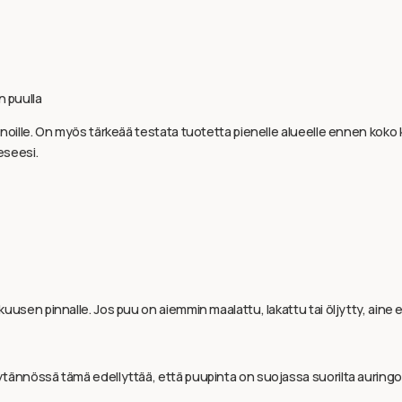
n puulla
innoille. On myös tärkeää testata tuotetta pienelle alueelle ennen koko k
eseesi.
kuusen pinnalle. Jos puu on aiemmin maalattu, lakattu tai öljytty, aine
tännössä tämä edellyttää, että puupinta on suojassa suorilta auringons