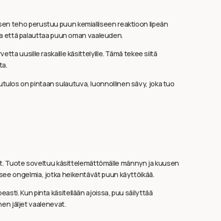
 sen teho perustuu puun kemialliseen reaktioon lipeän
a että palauttaa puun oman vaaleuden.
ta uusille raskaille käsittelyille. Tämä tekee siitä
ta.
tulos on pintaan sulautuva, luonnollinen sävy, joka tuo
nat. Tuote soveltuu käsittelemättömälle männyn ja kuusen
isee ongelmia, jotka heikentävät puun käyttöikää.
asti. Kun pinta käsitellään ajoissa, puu säilyttää
en jäljet vaalenevat.