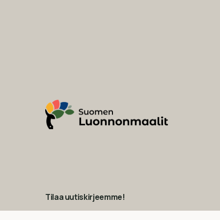
Tilaa uutiskirjeemme!
Suomen Luonnonmaalien uutiskirjeen tilaamalla saat