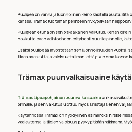
Puulipeä on vanha ja luonnollinen keino käsitellä puuta. Sit
kanssa. Trämax tuo tämän perinteen nykypäivään helppokäyt
Puulipeän etuna on sen pitkäaikainen vaikutus. Kerran oikein k
houkuttelevan vaihtoehdon erityisesti suurille pinnoille, kuten h
Lisäksi puulipeää arvostetaan sen luonnollisuuden vuoksi: se
tilaan avaruutta ja valoisuutta ilman, että puun oma luonne k
Trämax puunvalkaisuaine käyt
Trämax Lipeäpohjainen puunvalkaisuaine
on kaksivaikutte
pinnalle, ja sen vaikutus ulottuu myös sinistäjäsienen värjä
Käytännössä Trämax on hyödyllinen esimerkiksi hirsiseinissä, 
vaaleutensa ja tilojen valoisuus pysyy pitkään raikkaana. 