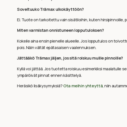
Soveltuuko Trämax ulkokäyttöön?
Ei. Tuote on tarkoitettu vain sisätiloihin, kuten hirsipinnoille
Miten varmistan onnistuneen lopputuloksen?
Kokeile aina ensin pienelle alueelle. Jos lopputulos on toivot
pois. Näin vältät epätasaisen vaalennuksen.
Jättääkö Trämax jäljen, jos sitä roiskuu muille pinnoille?
Kyllä voi jättää. Jos tuotetta roiskuu esimerkiksi maalatulle sein
ympäröivät pinnat ennen käsittelyä.
Heräsikö lisäkysymyksiä?
Ota meihin yhteyttä
, niin autamm