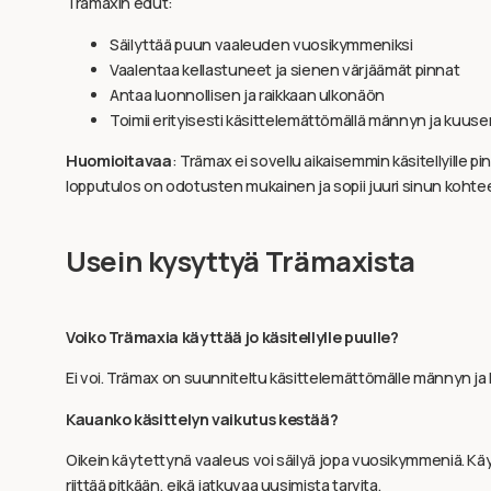
Trämaxin edut:
Säilyttää puun vaaleuden vuosikymmeniksi
Vaalentaa kellastuneet ja sienen värjäämät pinnat
Antaa luonnollisen ja raikkaan ulkonäön
Toimii erityisesti käsittelemättömällä männyn ja kuuse
Huomioitavaa
: Trämax ei sovellu aikaisemmin käsitellyille p
lopputulos on odotusten mukainen ja sopii juuri sinun kohte
Usein kysyttyä Trämaxista
Voiko Trämaxia käyttää jo käsitellylle puulle?
Ei voi. Trämax on suunniteltu käsittelemättömälle männyn ja 
Kauanko käsittelyn vaikutus kestää?
Oikein käytettynä vaaleus voi säilyä jopa vuosikymmeniä. Käy
riittää pitkään, eikä jatkuvaa uusimista tarvita.