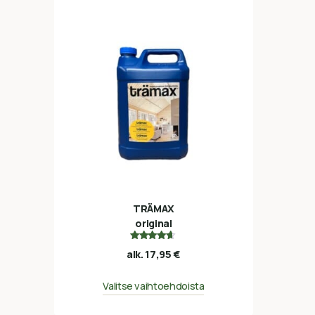
TRÄMAX
original
Arvostelu
alk.
17,95
€
tuotteesta:
4.50
/ 5
Valitse vaihtoehdoista