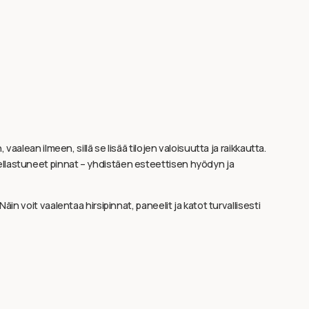
alean ilmeen, sillä se lisää tilojen valoisuutta ja raikkautta.
kellastuneet pinnat – yhdistäen esteettisen hyödyn ja
äin voit vaalentaa hirsipinnat, paneelit ja katot turvallisesti