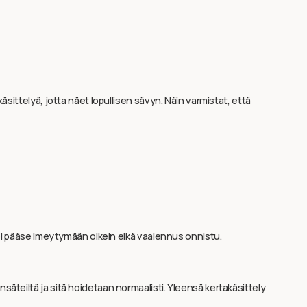
äsittelyä, jotta näet lopullisen sävyn. Näin varmistat, että
 ei pääse imeytymään oikein eikä vaalennus onnistu.
äteiltä ja sitä hoidetaan normaalisti. Yleensä kertakäsittely