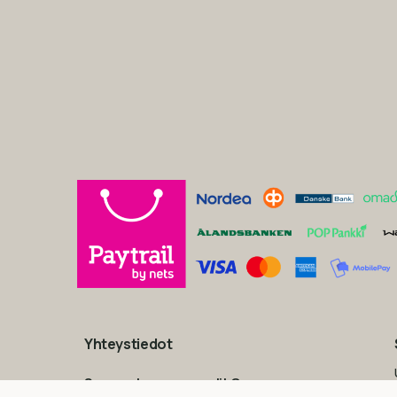
Yhteystiedot
Suomen Luonnonmaalit Oy