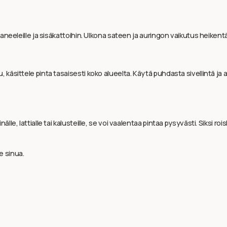
, paneeleille ja sisäkattoihin. Ulkona sateen ja auringon vaikutus heikent
tu, käsittele pinta tasaisesti koko alueelta. Käytä puhdasta sivellintä j
älle, lattialle tai kalusteille, se voi vaalentaa pintaa pysyvästi. Siksi ro
e sinua.