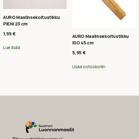
AURO Maalinsekoitustikku
PIENI 23 cm
1,95
€
AURO Maalinsekoitustikku
ISO 45 cm
Lue lisää
5,95
€
Lisää ostoskoriin