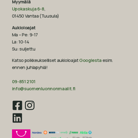
Myymälä
Upokaskuja 6-8
,
01450 Vantaa (Tuusula)
Aukioloajat
Ma – Pe: 9-17
La: 10-14
Su: suljettu
Katso poikkeukselliset aukioloajat
Googlesta
esim.
ennen juhlapyhiä!‍
09-851 2101
info@suomenluonnonmaalit.fi