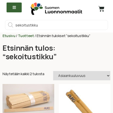
Etusivu
/
Tuotteet
/ Etsinnän tulokset “sekoitustikku”
Etsinnän tulos:
“sekoitustikku”
Näytetään kaikki 2 tulosta