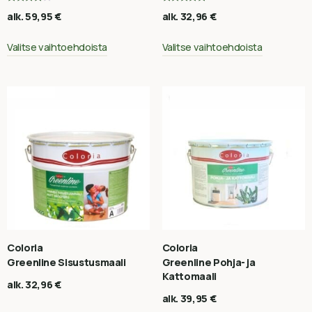
Arvostelu
Arvostelu
alk.
59,95
€
alk.
32,96
€
tuotteesta:
tuotteesta:
4.00
5.00
/ 5
/ 5
Valitse vaihtoehdoista
Valitse vaihtoehdoista
Coloria
Coloria
Greenline Sisustusmaali
Greenline Pohja- ja
Kattomaali
alk.
32,96
€
alk.
39,95
€