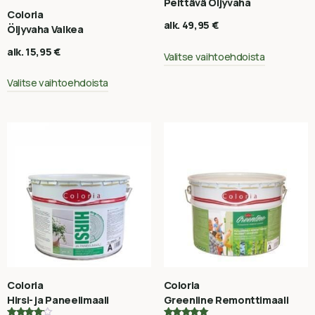
Peittävä Öljyvaha
Coloria
alk.
49,95
€
Öljyvaha Valkea
alk.
15,95
€
Valitse vaihtoehdoista
Valitse vaihtoehdoista
Coloria
Coloria
Hirsi- ja Paneelimaali
Greenline Remonttimaali