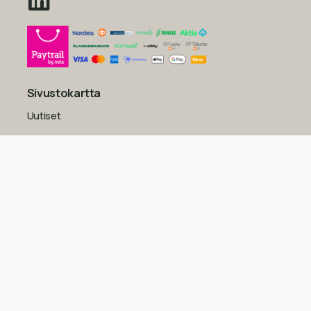
Sivustokartta
Uutiset
Inspiraatio
Yritys
Usein kysytyt kysymykset
Yleiset sopimusehdot kuluttajille
Tietosuojaseloste
Evästekäytäntö