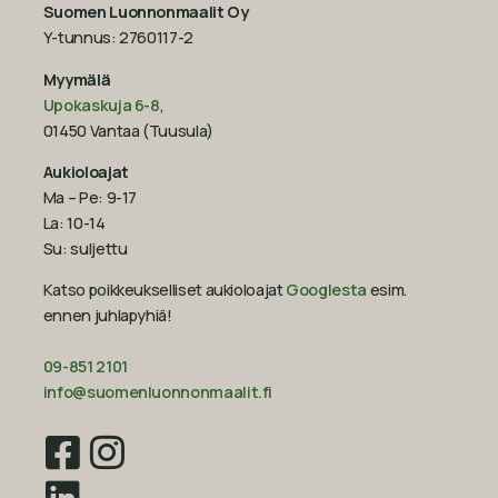
Suomen Luonnonmaalit Oy
Y-tunnus: 2760117-2
Myymälä
Upokaskuja 6-8
,
01450 Vantaa (Tuusula)
Aukioloajat
Ma – Pe: 9-17
La: 10-14
Su: suljettu
Katso poikkeukselliset aukioloajat
Googlesta
esim.
ennen juhlapyhiä!‍
09-851 2101
info@suomenluonnonmaalit.fi