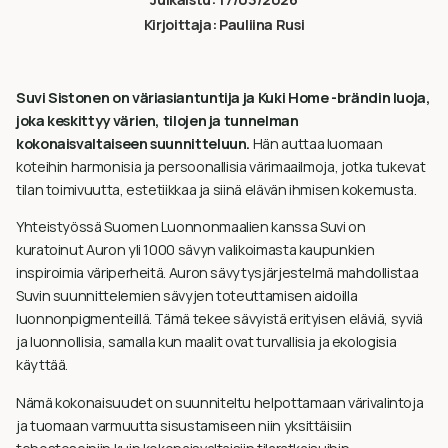
Kirjoittaja:
Pauliina Rusi
Suvi Sistonen on väriasiantuntija ja Kuki Home -brändin luoja,
joka keskittyy värien, tilojen ja tunnelman
kokonaisvaltaiseen suunnitteluun.
Hän auttaa luomaan
koteihin harmonisia ja persoonallisia värimaailmoja, jotka tukevat
tilan toimivuutta, estetiikkaa ja siinä elävän ihmisen kokemusta.
Yhteistyössä Suomen Luonnonmaalien kanssa Suvi on
kuratoinut Auron yli 1000 sävyn valikoimasta kaupunkien
inspiroimia väriperheitä. Auron sävytysjärjestelmä mahdollistaa
Suvin suunnittelemien sävyjen toteuttamisen aidoilla
luonnonpigmenteillä. Tämä tekee sävyistä erityisen eläviä, syviä
ja luonnollisia, samalla kun maalit ovat turvallisia ja ekologisia
käyttää.
Nämä kokonaisuudet on suunniteltu helpottamaan värivalintoja
ja tuomaan varmuutta sisustamiseen niin yksittäisiin