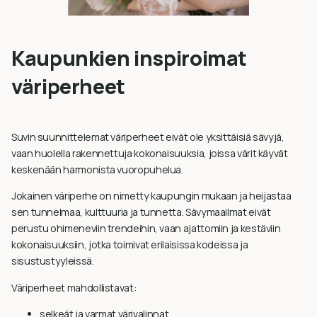
Kaupunkien inspiroimat
väriperheet
Suvin suunnittelemat väriperheet eivät ole yksittäisiä sävyjä,
vaan huolella rakennettuja kokonaisuuksia, joissa värit käyvät
keskenään harmonista vuoropuhelua.
Jokainen väriperhe on nimetty kaupungin mukaan ja heijastaa
sen tunnelmaa, kulttuuria ja tunnetta. Sävymaailmat eivät
perustu ohimeneviin trendeihin, vaan ajattomiin ja kestäviin
kokonaisuuksiin, jotka toimivat erilaisissa kodeissa ja
sisustustyyleissä.
Väriperheet mahdollistavat:
selkeät ja varmat värivalinnat