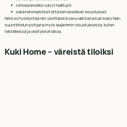
rohkeammatkin sävyt hallitusti
sekä minimalistiset että kerrokselliset sisustukset
Niitä voi hyödyntää niin yksittäisinä sävyvalintoina kuin koko tilan
suunnittelun pohjana myös laajemmin sisustuksessa, kuten
tekstiileissä ja yksityiskohdissa.
Kuki Home – väreistä tiloiksi
Kuki Home on syntynyt halusta luoda uudenlainen tapa nähdä
värit ja tyyli. Suvin työssä värit siirtyvät yksittäisistä valinnoista
kokonaisvaltaiseen tilasuunnitteluun.
Tulossa on myös Kuki Home -sisustuskurssi, joka tarjoaa
työkaluja oman kodin persoonalliseen ja sielukkaaseen
rakentamiseen.
Lisää Suvin työstä ja värimaailmoista:
@kukibysuvi_home