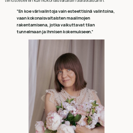
tehosteseiniin kuin kokonaisvaltaisiin tilaratkaisuihin.
”En koe värivalintoja vain esteettisinä valintoina,
vaan kokonaisvaltaisten maailmojen
rakentamisena, jotka vaikuttavat tilan
tunnelmaan ja ihmisen kokemukseen.”