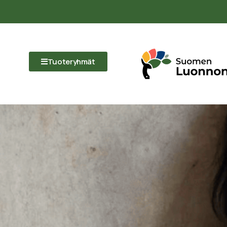
Tuoteryhmät