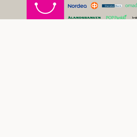
Yhteystiedot
Suomen Luonnonmaalit Oy
Y-tunnus: 2760117-2
Myymälä
Upokaskuja 6-8
,
01450 Vantaa (Tuusula)
Aukioloajat
Ma – Pe: 9-17
La: 10-14
Su: suljettu