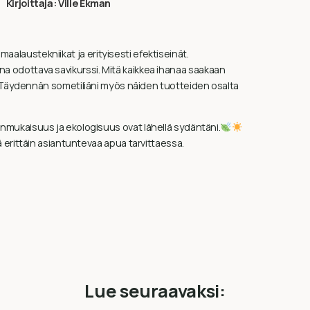
Kirjoittaja:
Ville Ekman
maalaustekniikat ja erityisesti efektiseinät.
kana odottava savikurssi. Mitä kaikkea ihanaa saakaan
Täydennän sometiliäni myös näiden tuotteiden osalta
ukaisuus ja ekologisuus ovat lähellä sydäntäni.
erittäin asiantuntevaa apua tarvittaessa.
Lue seuraavaksi: