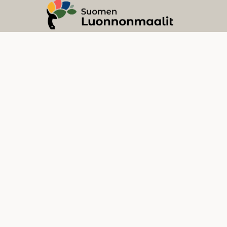
Tilaa uutiskirjeemme!
Suomen Luonnonmaalien uutiskirjeen tilaamalla saat
seuraavan ostoksesi kokonaissummasta 10 €
alennuksen (tilauksen minimisumma 100 €).
Sähköposti