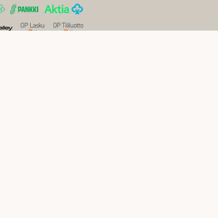
Sivustokartta
Uutiset
Inspiraatio
Yritys
Usein kysytyt kysymykset
Yleiset sopimusehdot kuluttajille
Tietosuojaseloste
Evästekäytäntö