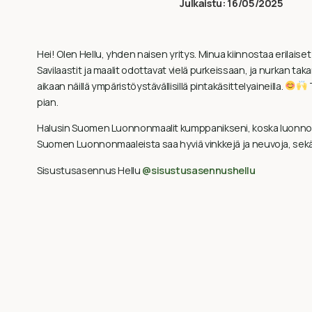
Julkaistu:
16/05/2025
Hei! Olen Hellu, yhden naisen yritys. Minua kiinnostaa erilaiset 
Savilaastit ja maalit odottavat vielä purkeissaan, ja nurkan ta
aikaan näillä ympäristöystävällisillä pintakäsittelyaineilla.
pian.
Halusin Suomen Luonnonmaalit kumppanikseni, koska luonnonm
Suomen Luonnonmaaleista saa hyviä vinkkejä ja neuvoja, sekä 
Sisustusasennus Hellu
@sisustusasennushellu