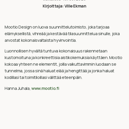
Kirjoittaja:
Ville Ekman
Mootio Design on luova suunnittelutoimisto, joka tarjoaa
elämyksellistä, vihreää ja kestävää tilasuunnittelua sinulle, joka
arvostat kokonaisvaltaista hyvinvointia.
Luonnollisen hyvältä tuntuva kokonaisuus rakennetaan
kustomoituna ja konkreettisia aistikokemuksia käyttäen. Mootio
kokoaa yhteen ne elementit, joilla vaikuttavimmin luodaan se
tunnelma, jossa sinä haluat elää ja hengittää ja jonka haluat
kodillasi tai toimitiloillasi välittää eteenpäin.
Hanna Juhala,
www.mootio.fi