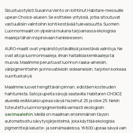
Sisustusstylisti Susanna Vento on loihtinut Habitare-messuille
upean Choice-alueen. Se esittelee yrityksiä, jotka sitoutuvat
vastuullisiin valintoihin kohti kestävää tulevaisuutta. Suomen
Luonnonmaalit on ylpeänä mukana tarjoamassa ekologisia
maaleja tähän inspiroivaan hankkeeseen.
AURO-maalit ovat ympäristöystävällisiä ja kestäviä valintoja. Ne
ovat aitoja luonnonmaaleja, ilman haitallisia kemikaaleja tai
muovia. Maalimme perustuvat luonnon raaka-aineisiin,
väripigmentteihin ja innovatiivisiin sideaineisiin, tarjoten korkeaa
suorituskykyä.
Maalimme luovat hengittävän pinnan, edistäen kosteuden
haihtumista. Satoja upeita sävyjä saatavilla. Habitaren CHOICE
alueella esillä kaksi upeaa sävyä hazelnut 25 ja olive 25. Nekin
toteutettu luonnonpigmenteillä varmasti ekologisiin
savimaaleihin
. Meillä on maailman ensimmäinen täysin
automatisoitu sävytysjärjestelmä, joka käyttää ekologisia
pigmenttejä kaluste- ja seinämaaleissa. Yli 800 upeaa sävyä vain