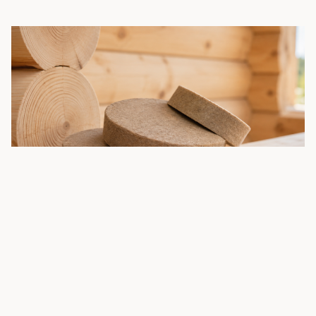
Yleinen
Julkaistu:
3 elokuun, 2026
Kirjoittanut:
Lauri Koski
Miten valitaan oikean levyinen
pellavaeristenauha hirsirakennukseen?