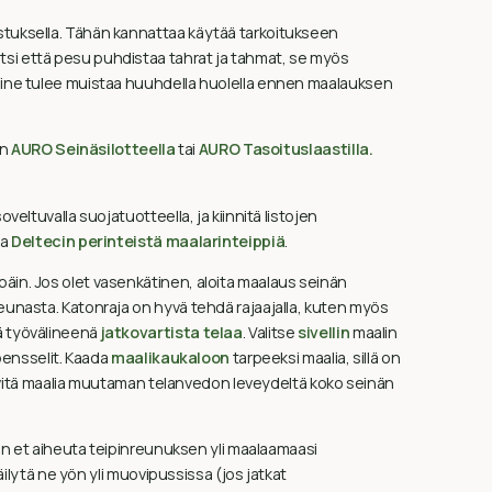
stuksella. Tähän kannattaa käytää tarkoitukseen
aitsi että pesu puhdistaa tahrat ja tahmat, se myös
uaine tulee muistaa huuhdella huolella ennen maalauksen
en
AURO Seinäsilotteella
tai
AURO Tasoituslaastilla.
veltuvalla suojatuotteella, ja kiinnitä listojen
pa
Deltecin perinteistä maalarinteippiä
.
äin. Jos olet vasenkätinen, aloita maalaus seinän
eunasta. Katonraja on hyvä tehdä rajaajalla, kuten myös
ä työvälineenä
jatkovartista
telaa
. Valitse
sivellin
maalin
 pensselit. Kaada
maalikaukaloon
tarpeeksi maalia, sillä on
. Levitä maalia muutaman telanvedon leveydeltä koko seinän
Näin et aiheuta teipinreunuksen yli maalaamaasi
säilytä ne yön yli muovipussissa (jos jatkat