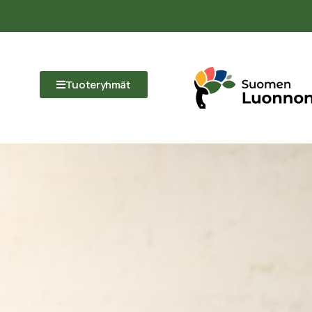
Tuoteryhmät