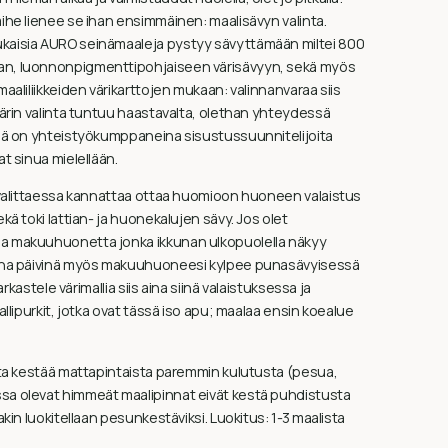
ihe lienee se ihan ensimmäinen: maalisävyn valinta.
isia AURO seinämaaleja pystyy sävyttämään miltei 800
, luonnonpigmenttipohjaiseen värisävyyn, sekä myös
maaliliikkeiden värikarttojen mukaan: valinnanvaraa siis
värin valinta tuntuu haastavalta, olethan yhteydessä
llä on yhteistyökumppaneina sisustussuunnitelijoita
at sinua mielellään.
 valittaessa kannattaa ottaa huomioon huoneen valaistus
ekä toki lattian- ja huonekalujen sävy. Jos olet
 makuuhuonetta jonka ikkunan ulkopuolella näkyy
kaina päivinä myös makuuhuoneesi kylpee punasävyisessä
rkastele värimallia siis aina siinä valaistuksessa ja
allipurkit, jotka ovat tässä iso apu; maalaa ensin koealue
inta kestää mattapintaista paremmin kulutusta (pesua,
ssa olevat himmeät maalipinnat eivät kestä puhdistusta
kin luokitellaan pesunkestäviksi. Luokitus: 1-3 maalista