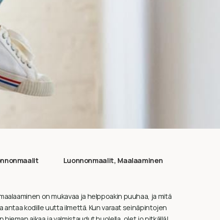
nnonmaalit
Luonnonmaalit
,
Maalaaminen
 maalaaminen on mukavaa ja helppoakin puuhaa, ja mitä
a antaa kodille uutta ilmettä. Kun varaat seinäpintojen
hieman aikaa ja valmistaudut huolella, olet jo pitkällä!