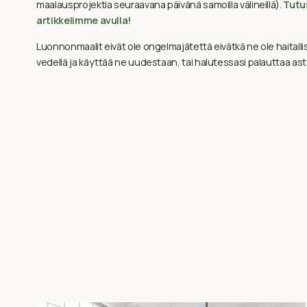
maalausprojektia seuraavana päivänä samoilla välineillä).
Tutus
artikkelimme avulla!
Luonnonmaalit eivät ole ongelmajätettä eivätkä ne ole haitallisi
vedellä ja käyttää ne uudestaan, tai halutessasi palauttaa as