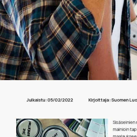
Julkaistu:
05/02/2022
Kirjoittaja:
Suomen Luo
Sisäseinien
mainioin tap
maalaukseen 