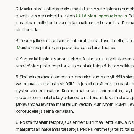
2. Maalaustyö aloitetaan aina maalattavan seinäpinnan puhdi
soveltuvaa pesuainetta, kuten
UULA Maalinpesuaineella
. P
parantaa maalin tarttuvuutta ja maalipinnan kuivumista. Pes
aloittamista.
3. Pesun jälkeen tasoita montut, urat ja reiät tasoitteella, kut
M
uista hioa pinta hyvin ja puhdistaa se tarvittaessa.
4. Suojaa lattiapinta sanomalehdellä tai muulla tarkoitukseen so
ympäröivien pintojen pituuksiin maalarinteippiä, kuten vaikka
5. Sisäseinien maalauksessa etenemissuunta on ylhäältä alasp
vasemmasta reunasta ylhäältä, ja jos oikeakätinen, oikeasta r
pystynurkkien maalaus. Kun maalaat suurta seinäpintaa, käyt
mukaan; eri maaleille käy erilaisesta materiaalista valmistetut
järkevämpää levittää maali reiluin vedoin, kuin lyhyin, kuivin
korkeudelle ja seinä kerrallaan.
6. Poista maalarinteippirajaus ennen kuin maali ehtii kuivua. 
maalipintaan halkeamia tai säröjä. Pese siveltimet ja telat, tai 