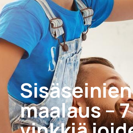
Sisäseinien
maalaus – 7
vinkkiä joid