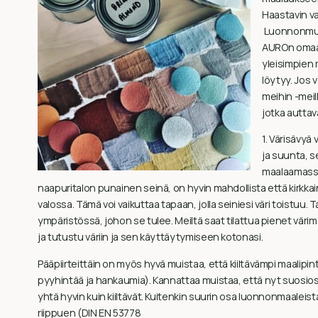
Haastavin va
Luonnonmuka
AUROn omaan
yleisimpien 
löytyy. Jos 
meihin -mei
jotka auttav
1. Värisävyä
ja suunta, s
maalaamassa
naapuritalon punainen seinä, on hyvin mahdollista että kirk
valossa. Tämä voi vaikuttaa tapaan, jolla seiniesi väri toistuu. Ta
ympäristössä, johon se tulee. Meiltä saat tilattua pienet värim
ja tutustu väriin ja sen käyttäytymiseen kotonasi.
Pääpiirteittäin on myös hyvä muistaa, että kiiltävämpi maalip
pyyhintää ja hankaumia). Kannattaa muistaa, että nyt suosio
yhtä hyvin kuin kiiltävät. Kuitenkin suurin osa luonnonmaaleista
riippuen (DIN EN 53778