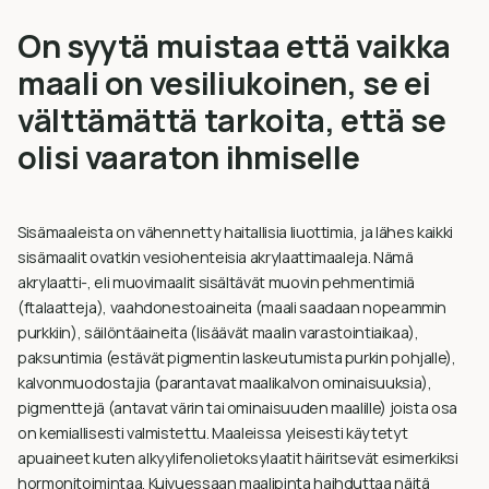
On syytä muistaa että vaikka
maali on vesiliukoinen, se ei
välttämättä tarkoita, että se
olisi vaaraton ihmiselle
Sisämaaleista on vähennetty haitallisia liuottimia, ja lähes kaikki
sisämaalit ovatkin vesiohenteisia akrylaattimaaleja. Nämä
akrylaatti-, eli muovimaalit sisältävät muovin pehmentimiä
(ftalaatteja), vaahdonestoaineita (maali saadaan nopeammin
purkkiin), säilöntäaineita (lisäävät maalin varastointiaikaa),
paksuntimia (estävät pigmentin laskeutumista purkin pohjalle),
kalvonmuodostajia (parantavat maalikalvon ominaisuuksia),
pigmenttejä (antavat värin tai ominaisuuden maalille) joista osa
on kemiallisesti valmistettu. Maaleissa yleisesti käytetyt
apuaineet kuten alkyylifenolietoksylaatit häiritsevät esimerkiksi
hormonitoimintaa. Kuivuessaan maalipinta haihduttaa näitä