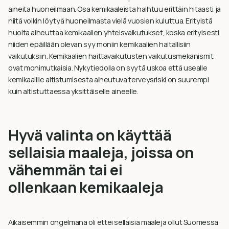
aineita huoneilmaan. Osa kemikaaleista haihtuu erittäin hitaasti ja
niitä voikin löytyä huoneilmasta vielä vuosien kuluttua. Erityistä
huolta aiheuttaa kemikaalien yhteisvaikutukset, koska erityisesti
niiden epäillään olevan syy moniin kemikaalien haitallisiin
vaikutuksiin. Kemikaalien haittavaikutusten vaikutusmekanismit
ovat monimutkaisia. Nykytiedolla on syytä uskoa että usealle
kemikaalille altistumisesta aiheutuva terveysriski on suurempi
kuin altistuttaessa yksittäiselle aineelle.
Hyvä valinta on käyttää
sellaisia maaleja, joissa on
vähemmän tai ei
ollenkaan kemikaaleja
Aikaisemmin ongelmana oli ettei sellaisia maaleja ollut Suomessa