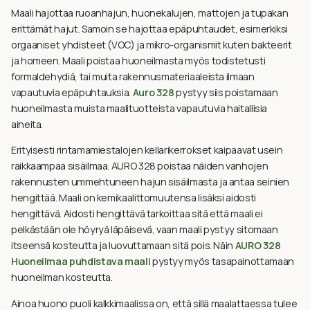
Maali hajottaa ruoanhajun, huonekalujen, mattojen ja tupakan
erittämät hajut. Samoin se hajottaa epäpuhtaudet, esimerkiksi
orgaaniset yhdisteet (VOC) ja mikro-organismit kuten bakteerit
ja homeen. Maali poistaa huoneilmasta myös todistetusti
formaldehydiä, tai muita rakennusmateriaaleista ilmaan
vapautuvia epäpuhtauksia.
Auro 328
pystyy siis poistamaan
huoneilmasta muista maalituotteista vapautuvia haitallisia
aineita.
Erityisesti rintamamiestalojen kellarikerrokset kaipaavat usein
raikkaampaa sisäilmaa. AURO 328 poistaa näiden vanhojen
rakennusten ummehtuneen hajun sisäilmasta ja antaa seinien
hengittää. Maali on kemikaalittomuutensa lisäksi aidosti
hengittävä. Aidosti hengittävä tarkoittaa sitä että maali ei
pelkästään ole höyryä läpäisevä, vaan maali pystyy sitomaan
itseensä kosteutta ja luovuttamaan sitä pois. Näin
AURO 328
Huoneilmaa puhdistava maali
pystyy myös tasapainottamaan
huoneilman kosteutta.
Ainoa huono puoli kalkkimaalissa on, että sillä maalattaessa tulee