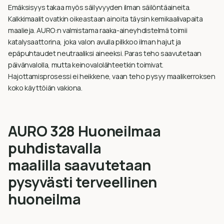
Emäksisyys takaa myös säilyvyyden ilman säilöntäaineita.
Kalkkimaalit ovatkin oikeastaan ainoita täysin kemikaalivapaita
maalieja. AURO:n valmistama raaka-aineyhdistelmä toimii
katalysaattorina, joka valon avulla pilkkoo ilman hajut ja
epäpuhtaudet neutraaliksi aineeksi. Paras teho saavutetaan
päivänvalolla, mutta keinovalolähteetkin toimivat.
Hajottamisprosessi ei heikkene, vaan teho pysyy maalikerroksen
koko käyttöiän vakiona.
AURO 328 Huoneilmaa
puhdistavalla
maalilla saavutetaan
pysyvästi terveellinen
huoneilma