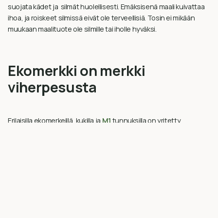
suojata kädet ja silmät huolellisesti. Emäksisenä maali kuivattaa
ihoa, ja roiskeet silmissä eivät ole terveellisiä. Tosin ei mikään
muukaan maalituote ole silmille tai iholle hyväksi.
Ekomerkki on merkki
viherpesusta
Erilaisilla ekomerkeillä, kukilla ja
M1
tunnuksilla on yritetty
rauhoitella kuluttajia, mutta valistunut maalari näkee niiden
taakse. Pahimmillaan ekomerkki on merkki viherpesusta. Mitä
mieltä itse olet
Eu-kukin
,
M1
logoin ja ”
Yhteistyössä allergia- ja
astmaliiton kanssa
” -merkeistä maalipurkissa jonka takana on
teksti ”Voi aiheuttaa allergisen reaktion.”
Ajatus ekomerkkien takana on varmasti hyvä. Ja jossain määrin
niillä on saatu myös maalituotteita ekologisemmiksi. Yhteistä
näille merkeille on se, että ne ovat maksullisia. Merkit ovat siis