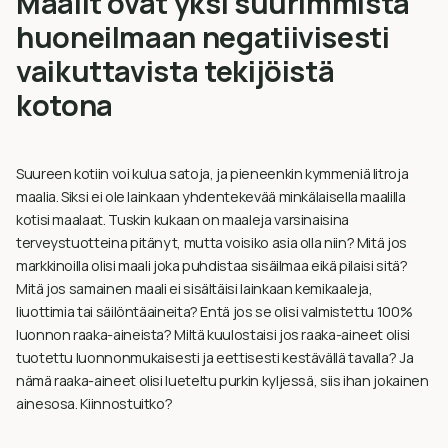
Maalit ovat yksi suurimmista
huoneilmaan negatiivisesti
vaikuttavista tekijöistä
kotona
Suureen kotiin voi kulua satoja, ja pieneenkin kymmeniä litroja
maalia. Siksi ei ole lainkaan yhdentekevää minkälaisella maalilla
kotisi maalaat. Tuskin kukaan on maaleja varsinaisina
terveystuotteina pitänyt, mutta voisiko asia olla niin? Mitä jos
markkinoilla olisi maali joka puhdistaa sisäilmaa eikä pilaisi sitä?
Mitä jos samainen maali ei sisältäisi lainkaan kemikaaleja,
liuottimia tai säilöntäaineita? Entä jos se olisi valmistettu 100%
luonnon raaka-aineista? Miltä kuulostaisi jos raaka-aineet olisi
tuotettu luonnonmukaisesti ja eettisesti kestävällä tavalla? Ja
nämä raaka-aineet olisi lueteltu purkin kyljessä, siis ihan jokainen
ainesosa. Kiinnostuitko?