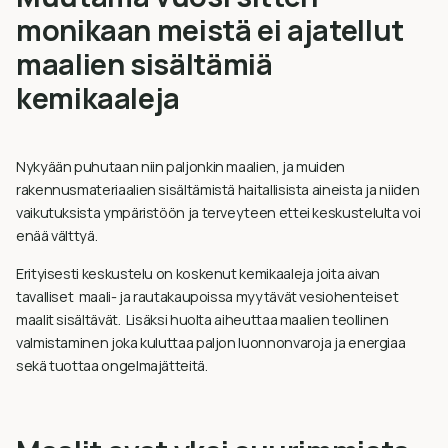
monikaan meistä ei ajatellut
maalien sisältämiä
kemikaaleja
Nykyään puhutaan niin paljonkin maalien, ja muiden
rakennusmateriaalien sisältämistä haitallisista aineista ja niiden
vaikutuksista ympäristöön ja terveyteen ettei keskustelulta voi
enää välttyä.
Erityisesti keskustelu on koskenut kemikaaleja joita aivan
tavalliset maali- ja rautakaupoissa myytävät vesiohenteiset
maalit sisältävät. Lisäksi huolta aiheuttaa maalien teollinen
valmistaminen joka kuluttaa paljon luonnonvaroja ja energiaa
sekä tuottaa ongelmajätteitä.