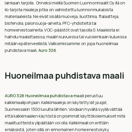
lainkaan tarjolla. Onneksi meillä Suomen Luonnonmaalit Oy:llä on
ilo tarjota maaleja jotka on valmistettu luonnonmukaisista
materiaaleista. Ne eivät sisällä muoveja, liuottimia, ftalaatteja,
bisfenolia, palonsuoja-aineita, PFC-yhdisteitä tai
homeenestoaineita. VOC-päästöt ovat tasolla 0. Maaleista ei
haihdu maalattaessa, maalin kuivuessa tai vuosienkaan kuluessa
mitään epäterveellistä. Valikoimissamme on jopa huoneilmaa
puhdistava maali,
Auro 328
.
Huoneilmaa puhdistava maali
AURO 328 Huoneilmaa puhdistava maal
i perustuu
kalkkimaalipohjaan. Kalkkimaaleja on käytetty iät ja ajat,
Suomessakin 1300 luvulta lähtien. Voidaan hyvällä syyllä väittää
että kalkkimaalien käytöstä on pisimmät käyttökokemukset mitä
maalituotteista ylipäätään voi olla. Kalkkimaali on erittäin
emäksistä, joten sillä on erinomainen homeenestokyky.