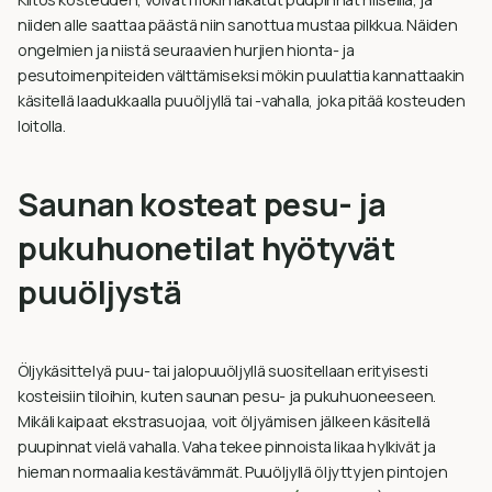
niiden alle saattaa päästä niin sanottua mustaa pilkkua. Näiden
ongelmien ja niistä seuraavien hurjien hionta- ja
pesutoimenpiteiden välttämiseksi mökin puulattia kannattaakin
käsitellä laadukkaalla puuöljyllä tai -vahalla, joka pitää kosteuden
loitolla.
Saunan kosteat pesu- ja
pukuhuonetilat hyötyvät
puuöljystä
Öljykäsittelyä puu- tai jalopuuöljyllä suositellaan erityisesti
kosteisiin tiloihin, kuten saunan pesu- ja pukuhuoneeseen.
Mikäli kaipaat ekstrasuojaa, voit öljyämisen jälkeen käsitellä
puupinnat vielä vahalla. Vaha tekee pinnoista likaa hylkivät ja
hieman normaalia kestävämmät. Puuöljyllä öljyttyjen pintojen