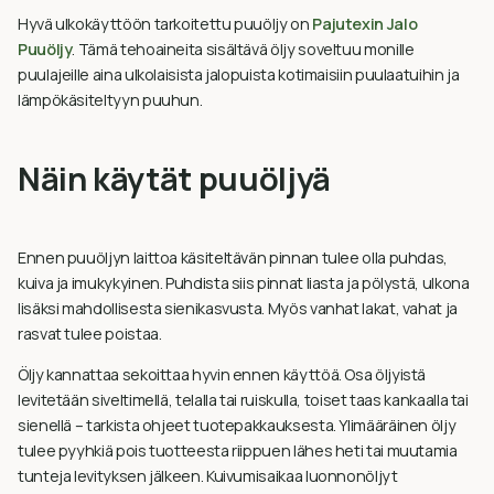
Hyvä ulkokäyttöön tarkoitettu puuöljy on
Pajutexin Jalo
Puuöljy
. Tämä tehoaineita sisältävä öljy soveltuu monille
puulajeille aina ulkolaisista jalopuista kotimaisiin puulaatuihin ja
lämpökäsiteltyyn puuhun.
Näin käytät puuöljyä
Ennen puuöljyn laittoa käsiteltävän pinnan tulee olla puhdas,
kuiva ja imukykyinen. Puhdista siis pinnat liasta ja pölystä, ulkona
lisäksi mahdollisesta sienikasvusta. Myös vanhat lakat, vahat ja
rasvat tulee poistaa.
Öljy kannattaa sekoittaa hyvin ennen käyttöä. Osa öljyistä
levitetään siveltimellä, telalla tai ruiskulla, toiset taas kankaalla tai
sienellä – tarkista ohjeet tuotepakkauksesta. Ylimääräinen öljy
tulee pyyhkiä pois tuotteesta riippuen lähes heti tai muutamia
tunteja levityksen jälkeen. Kuivumisaikaa luonnonöljyt