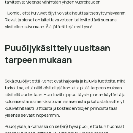
tarvitsevat yleensä vähintään yhden vuorokauden.
Huomioi, että kuivuvat öljyt voivat aiheuttaa itsesyttymisvaaran.
Rievut ja sienet on laitettava veteen tai levitettävä suorana
yksitellen kuivumaan. Älä jätä rättejä myttyyn!
Puuöljykäsittely uusitaan
tarpeen mukaan
Sekä puuöljyt että -vahat ovat hajoavia ja kuluvia tuotteita, mikä
tarkoittaa, että niillä käsiteltyjä kohteita pitää tarpeen mukaan
käsitellä uudestaan. Huoltoväli riippuu täysin pinnan käytöstä ja
kulumisesta: esimerkiksi tuvan sisäseinistä ja katosta käsittelyt
kuluvat hitaasti, lattioista ja kosteiden tilojen pinnoista taas
yleensä selvästi nopeammin.
Puuöljyssä ja -vahassa on se(kin) hyvä puoli, että kun huomaat