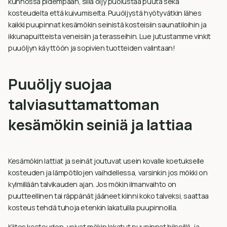
kunnossa pidempään, sillä öljy puolustaa puuta sekä
kosteudelta että kuivumiselta. Puuöljystä hyötyvätkin lähes
kaikki puupinnat kesämökin seinistä kosteisiin saunatiloihin ja
ikkunapuitteista veneisiin ja terasseihin. Lue jutustamme vinkit
puuöljyn käyttöön ja sopivien tuotteiden valintaan!
Puuöljy suojaa
talviasuttamattoman
kesämökin seiniä ja lattiaa
Kesämökin lattiat ja seinät joutuvat usein kovalle koetukselle
kosteuden ja lämpötilojen vaihdellessa, varsinkin jos mökki on
kylmillään talvikauden ajan. Jos mökin ilmanvaihto on
puutteellinen tai räppänät jääneet kiinni koko talveksi, saattaa
kosteus tehdä tuhoja etenkin lakatuilla puupinnoilla.
Kiitos kosteuden, voivat mökin lakatut puupinnat hilseillä, ja