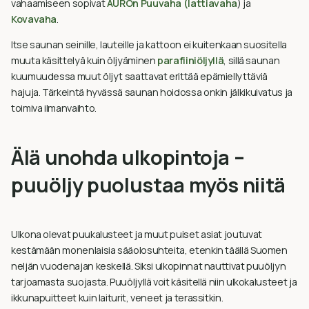
vahaamiseen sopivat
AUROn Puuvaha (lattiavaha
) ja
Kovavaha
.
Itse saunan seinille, lauteille ja kattoon ei kuitenkaan suositella
muuta käsittelyä kuin öljyäminen
parafiiniöljyllä
, sillä saunan
kuumuudessa muut öljyt saattavat erittää epämiellyttäviä
hajuja. Tärkeintä hyvässä saunan hoidossa onkin jälkikuivatus ja
toimiva ilmanvaihto.
Älä unohda ulkopintoja –
puuöljy puolustaa myös niitä
Ulkona olevat puukalusteet ja muut puiset asiat joutuvat
kestämään monenlaisia sääolosuhteita, etenkin täällä Suomen
neljän vuodenajan keskellä. Siksi ulkopinnat nauttivat puuöljyn
tarjoamasta suojasta. Puuöljyllä voit käsitellä niin ulkokalusteet ja
ikkunapuitteet kuin laiturit, veneet ja terassitkin.