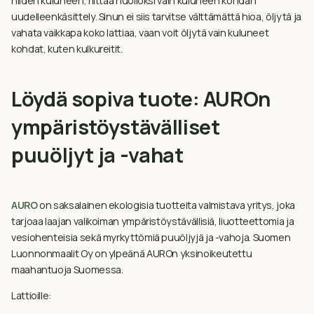
niiden kuluneen, riittää huolloksi vain kuluneen kohdan
uudelleenkäsittely. Sinun ei siis tarvitse välttämättä hioa, öljytä ja
vahata vaikkapa koko lattiaa, vaan voit öljytä vain kuluneet
kohdat, kuten kulkureitit.
Löydä sopiva tuote: AUROn
ympäristöystävälliset
puuöljyt ja -vahat
AURO
on saksalainen ekologisia tuotteita valmistava yritys, joka
tarjoaa laajan valikoiman ympäristöystävällisiä, liuotteettomia ja
vesiohenteisia sekä myrkyttömiä puuöljyjä ja -vahoja. Suomen
Luonnonmaalit Oy on ylpeänä AUROn yksinoikeutettu
maahantuoja Suomessa.
Lattioille: