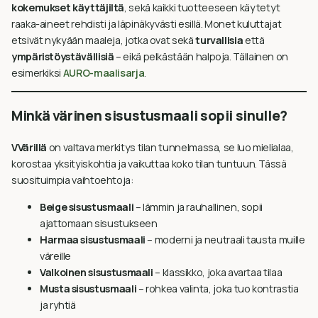
kokemukset käyttäjiltä
, sekä kaikki tuotteeseen käytetyt
raaka-aineet rehdisti ja läpinäkyvästi esillä. Monet kuluttajat
etsivät nykyään maaleja, jotka ovat sekä
turvallisia
että
ympäristöystävällisiä
– eikä pelkästään halpoja. Tällainen on
esimerkiksi
AURO-maalisarja
.
Minkä värinen sisustusmaali sopii sinulle?
VVärillä
on valtava merkitys tilan tunnelmassa, se luo mielialaa,
korostaa yksityiskohtia ja vaikuttaa koko tilan tuntuun. Tässä
suosituimpia vaihtoehtoja:
Beige sisustusmaali
– lämmin ja rauhallinen, sopii
ajattomaan sisustukseen
Harmaa sisustusmaali
– moderni ja neutraali tausta muille
väreille
Valkoinen sisustusmaali
– klassikko, joka avartaa tilaa
Musta sisustusmaali
– rohkea valinta, joka tuo kontrastia
ja ryhtiä