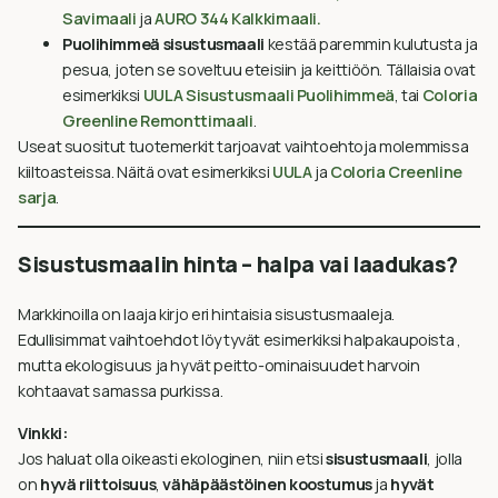
Savimaali
ja
AURO 344 Kalkkimaali.
Puolihimmeä sisustusmaali
kestää paremmin kulutusta ja
pesua, joten se soveltuu eteisiin ja keittiöön. Tällaisia ovat
esimerkiksi
UULA Sisustusmaali Puolihimmeä
, tai
Coloria
Greenline Remonttimaali
.
Useat suositut tuotemerkit tarjoavat vaihtoehtoja molemmissa
kiiltoasteissa. Näitä ovat esimerkiksi
UULA
ja
Coloria Creenline
sarja
.
Sisustusmaalin hinta – halpa vai laadukas?
Markkinoilla on laaja kirjo eri hintaisia sisustusmaaleja.
Edullisimmat vaihtoehdot löytyvät esimerkiksi halpakaupoista
,
mutta ekologisuus ja hyvät peitto-ominaisuudet harvoin
kohtaavat samassa purkissa.
Vinkki:
Jos haluat olla oikeasti ekologinen, niin etsi
sisustusmaali
, jolla
on
hyvä riittoisuus
,
vähäpäästöinen koostumus
ja
hyvät