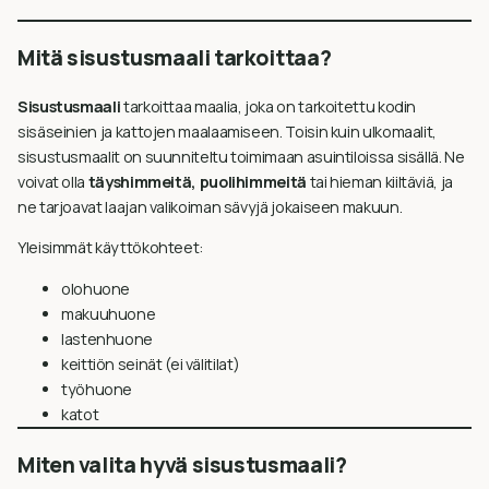
Mitä sisustusmaali tarkoittaa?
Sisustusmaali
tarkoittaa maalia, joka on tarkoitettu kodin
sisäseinien ja kattojen maalaamiseen. Toisin kuin ulkomaalit,
sisustusmaalit on suunniteltu toimimaan asuintiloissa sisällä. Ne
voivat olla
täyshimmeitä, puolihimmeitä
tai hieman kiiltäviä, ja
ne tarjoavat laajan valikoiman sävyjä jokaiseen makuun.
Yleisimmät käyttökohteet:
olohuone
makuuhuone
lastenhuone
keittiön seinät (ei välitilat)
työhuone
katot
Miten valita hyvä sisustusmaali?