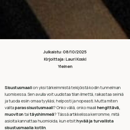
Julkaistu:
08/10/2025
Kirjoittaja:
Lauri Koski
Yleinen
Sisustusmaali
on yksi tärkeimmistä tekijöistä kodin tunnelman
luomisessa. Sen avulla voit uudistaa tilan ilmettä, raikastaa seiniä
ja tuoda esiin omaa tyyliäsi, helposti ja nopeasti. Mutta miten
valita
paras sisustusmaali
? Onko väliä, onko maali
hengittävä,
muoviton
tai
täyshimmeä
? Tässä artikkelissa kerromme, mitä
asioita kannattaa huomioida, kun etsit
hyvää ja turvallista
sisustusmaalia kotiin
.