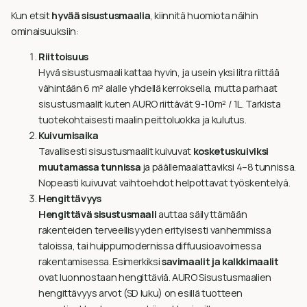
Kun etsit
hyvää sisustusmaalia
, kiinnitä huomiota näihin
ominaisuuksiin:
Riittoisuus
Hyvä sisustusmaali kattaa hyvin, ja usein yksi litra riittää
vähintään 6 m² alalle yhdellä kerroksella, mutta parhaat
sisustusmaalit kuten AURO riittävät 9-10m² / 1L. Tarkista
tuotekohtaisesti maalin peittoluokka ja kulutus.
Kuivumisaika
Tavallisesti sisustusmaalit kuivuvat
kosketuskuiviksi
muutamassa tunnissa
ja päällemaalattaviksi 4–8 tunnissa.
Nopeasti kuivuvat vaihtoehdot helpottavat työskentelyä.
Hengittävyys
Hengittävä sisustusmaali
auttaa säilyttämään
rakenteiden terveellisyyden erityisesti vanhemmissa
taloissa, tai huippumodernissa diffuusioavoimessa
rakentamisessa. Esimerkiksi
savimaalit ja kalkkimaalit
ovat luonnostaan hengittäviä. AURO Sisustusmaalien
hengittävyys arvot (SD luku) on esillä tuotteen