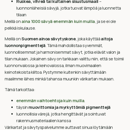
Ruskea, vihreä tai kultainen sisustusmaali
–
luonnonläheisiä sävyjä, jotka tuovat lämpöä ja luonnetta
tilaan
Meillä on
aina 1000 sävyä enemmän kuin muilla
, ja se ei ole
pelkkä iskulause.
Meillä on
Suomen ainoa sävytyskone
, joka käyttää
aitoja
luonnonpigmenttejä
. Tämä mahdollistaa syvemmät,
luonnollisemmat ja harmonisemmat sävyt, jotka elävät valon ja
tilan mukaan. Jokainen sävy on tarkkaan valittu niin, että se toimii
luonnonvalossa ja keinovalossa, ilman muovimaalien
keinotekoista kiiltoa. Pystymme kuitenkin sävyttämään
maalimme lähes minkä tahansa muunkin värikartan mukaan.
Tämä tarkoittaa:
enemmän vaihtoehtoja kuin muilla
.
täysin
muovittomia ja myrkyttömiä pigmenttejä
luonnollisia värejä, jotka hengittävät ja sointuvat
rakennusmateriaalien kanssa
Värikartat ja sävytyspalvelumme auttavat sinua löytämään