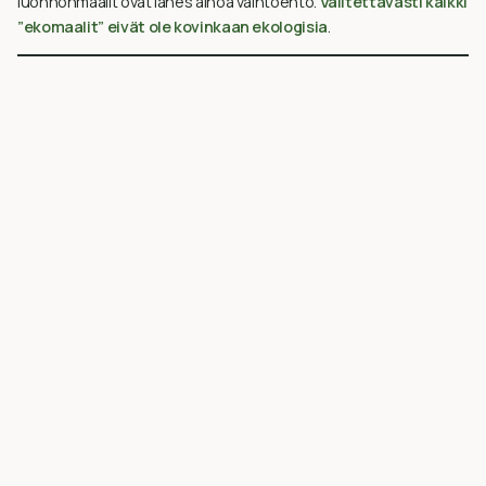
luonnonmaalit ovat lähes ainoa vaihtoehto.
Valitettavasti kaikki
”ekomaalit” eivät ole kovinkaan ekologisia
.
Sisustusmaalien pakkauskoot ja
käyttökohteet
Sisustusmaaleja on saatavana eri pakkauskoossa, esimerkiksi:
2,5 – 3 L
– pienempiin huoneisiin tai tehosteseiniin
5-7 L
– keskikokoisiin tiloihin
9-10 L
– suurempiin maalauskohteisiin tai koko asunnon
remontoimiseen
Useat tuotemerkit, kuten
UULA, Coloria ja AURO
, tarjoavat näitä
vaihtoehtoja. Muista tarkistaa myös maalin
riittoisuus
, sillä se
vaikuttaa todelliseen menekkiin.
Kokemuksia sisustusmaaleista – mitä muut
sanovat?