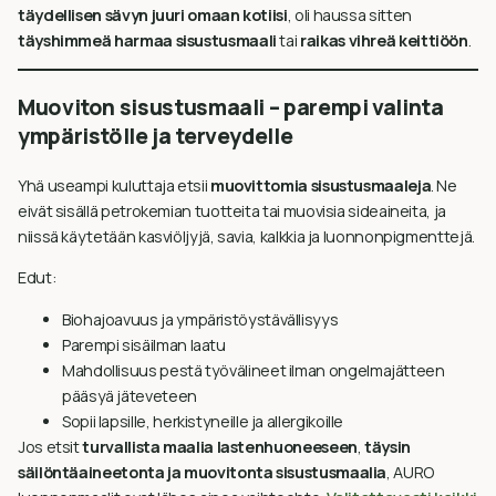
täydellisen sävyn juuri omaan kotiisi
, oli haussa sitten
täyshimmeä harmaa sisustusmaali
tai
raikas vihreä keittiöön
.
Muoviton sisustusmaali – parempi valinta
ympäristölle ja terveydelle
Yhä useampi kuluttaja etsii
muovittomia sisustusmaaleja
. Ne
eivät sisällä petrokemian tuotteita tai muovisia sideaineita, ja
niissä käytetään kasviöljyjä, savia, kalkkia ja luonnonpigmenttejä.
Edut:
Biohajoavuus ja ympäristöystävällisyys
Parempi sisäilman laatu
Mahdollisuus pestä työvälineet ilman ongelmajätteen
pääsyä jäteveteen
Sopii lapsille, herkistyneille ja allergikoille
Jos etsit
turvallista maalia lastenhuoneeseen
,
täysin
säilöntäaineetonta ja muovitonta sisustusmaalia
, AURO