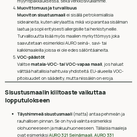
myyntipakkauksessa, sekä verkkosivuillamme.
Muovittomuus ja turvallisuus
Muoviton sisustusmaali
ei sisällä petrokemiallisia
sideaineita, kuten akrylaattia, mikä voi parantaa sisäilman
laatua ja sopii erityisesti allergisille tai herkistyneille.
Turvallisuutta lisää myös maalien myrkyttömyys joka
saavutetaan esimerkiksi AURO seinä-, savi- tai
kalkkimaaleilla joissa ei ole edes säilöntäaineita.
VOC-päästöt
Valitse
matala-VOC- tai VOC-vapaa maali
, jos haluat
välttää haitallisia haihtuvia yhdisteitä. EU-alueella VOC-
pitoisuudet on säädelty, mutta niissäkin on eroja.
Sisustusmaalin kiiltoaste vaikuttaa
lopputulokseen
Täyshimmeä sisustusmaali
(matta) antaa pehmeän ja
rauhallisen pinnan. Se on hyvä valinta esimerkiksi
olohuoneeseen ja makuuhuoneeseen. Tällaisia maaleja
ovat esimerkiksi
AURO 321 Seinämaali,
AURO 331