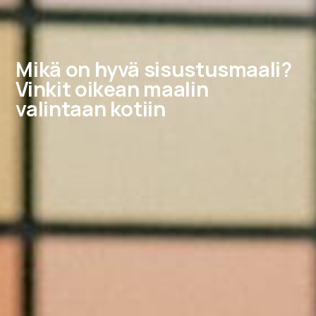
Mikä on hyvä sisustusmaali?
Vinkit oikean maalin
valintaan kotiin