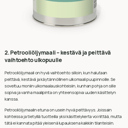
2. Petrooliöljymaali – kestävä ja peittävä
vaihtoehto ulkopuulle
Petrooliöljymaali on hyvä vaihtoehto silloin, kun halutaan
peittävä, kestävä ja käytännöllinen ulkomaali puupinnoille. Se
soveltuu moniin ulkomaalauskohteisiin, kunhan pohja on sille
sopiva ja vanha maalipinta on yhteensopiva uuden käsittelyn
kanssa.
Petrooliöljymaalin etuna on usein hyvä peittävyys. Joissain
kohteissa ja tietyillä tuotteilla yksi käsittelykerta voi riittää, mutta
tätä ei kannata pitää yleisenä lupauksena kaikkiin tilanteisiin.