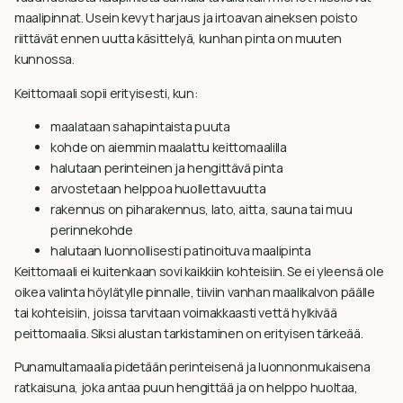
maalipinnat. Usein kevyt harjaus ja irtoavan aineksen poisto
riittävät ennen uutta käsittelyä, kunhan pinta on muuten
kunnossa.
Keittomaali sopii erityisesti, kun:
maalataan sahapintaista puuta
kohde on aiemmin maalattu keittomaalilla
halutaan perinteinen ja hengittävä pinta
arvostetaan helppoa huollettavuutta
rakennus on piharakennus, lato, aitta, sauna tai muu
perinnekohde
halutaan luonnollisesti patinoituva maalipinta
Keittomaali ei kuitenkaan sovi kaikkiin kohteisiin. Se ei yleensä ole
oikea valinta höylätylle pinnalle, tiiviin vanhan maalikalvon päälle
tai kohteisiin, joissa tarvitaan voimakkaasti vettä hylkivää
peittomaalia. Siksi alustan tarkistaminen on erityisen tärkeää.
Punamultamaalia pidetään perinteisenä ja luonnonmukaisena
ratkaisuna, joka antaa puun hengittää ja on helppo huoltaa,