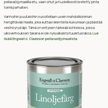
pellavaöljymaalilla etu, vaan ohut ja huolellisesti levitetty pinta
toimii parhaiten.
Vanhoihin puutaloihin suositellaan usein mahdollisimman
hengittävää maalia, joka auttaa rakenteita kuivumaan ja päästää
vesihöyryä läpi. Tämä on erityisen tärkeää kohteissa, joissa
ulkoverhouksen takana ei ole nykyaikaista tuuletusrakoa.
Lue
lisää Engwall o. Claesson pellavaöljymaalista.