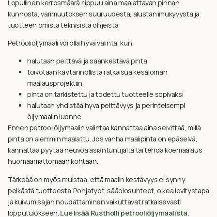
Lopullinen kerrosmäärä riippuu aina maalattavan pinnan
kunnosta, värimuutoksen suuruudesta, alustan imukyvystä ja
tuotteen omista teknisistä ohjeista.
Petrooliöljymaali voi olla hyvä valinta, kun:
halutaan peittävä ja säänkestävä pinta
toivotaan käytännöllistä ratkaisua kesäloman
maalausprojektiin
pinta on tarkistettu ja todettu tuotteelle sopivaksi
halutaan yhdistää hyvä peittävyys ja perinteisempi
öljymaalin luonne
Ennen petrooliöljymaalin valintaa kannattaa aina selvittää, millä
pinta on aiemmin maalattu. Jos vanha maalipinta on epäselvä,
kannattaa pyytää neuvoa asiantuntijalta tai tehdä koemaalaus
huomaamattomaan kohtaan.
Tärkeää on myös muistaa, että maalin kestävyys ei synny
pelkästä tuotteesta. Pohjatyöt, sääolosuhteet, oikea levitystapa
ja kuivumisajan noudattaminen vaikuttavat ratkaisevasti
lopputulokseen.
Lue lisää Rustholli petrooliöljymaalista.