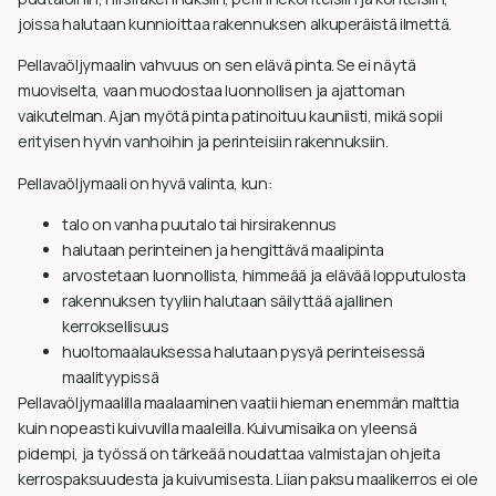
joissa halutaan kunnioittaa rakennuksen alkuperäistä ilmettä.
Pellavaöljymaalin vahvuus on sen elävä pinta. Se ei näytä
muoviselta, vaan muodostaa luonnollisen ja ajattoman
vaikutelman. Ajan myötä pinta patinoituu kauniisti, mikä sopii
erityisen hyvin vanhoihin ja perinteisiin rakennuksiin.
Pellavaöljymaali on hyvä valinta, kun:
talo on vanha puutalo tai hirsirakennus
halutaan perinteinen ja hengittävä maalipinta
arvostetaan luonnollista, himmeää ja elävää lopputulosta
rakennuksen tyyliin halutaan säilyttää ajallinen
kerroksellisuus
huoltomaalauksessa halutaan pysyä perinteisessä
maalityypissä
Pellavaöljymaalilla maalaaminen vaatii hieman enemmän malttia
kuin nopeasti kuivuvilla maaleilla. Kuivumisaika on yleensä
pidempi, ja työssä on tärkeää noudattaa valmistajan ohjeita
kerrospaksuudesta ja kuivumisesta. Liian paksu maalikerros ei ole