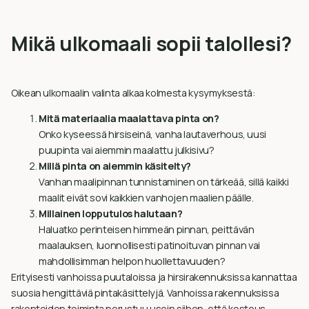
Mikä ulkomaali sopii talollesi?
Oikean ulkomaalin valinta alkaa kolmesta kysymyksestä:
Mitä materiaalia maalattava pinta on?
Onko kyseessä hirsiseinä, vanha lautaverhous, uusi
puupinta vai aiemmin maalattu julkisivu?
Millä pinta on aiemmin käsitelty?
Vanhan maalipinnan tunnistaminen on tärkeää, sillä kaikki
maalit eivät sovi kaikkien vanhojen maalien päälle.
Millainen lopputulos halutaan?
Haluatko perinteisen himmeän pinnan, peittävän
maalauksen, luonnollisesti patinoituvan pinnan vai
mahdollisimman helpon huollettavuuden?
Erityisesti vanhoissa puutaloissa ja hirsirakennuksissa kannattaa
suosia hengittäviä pintakäsittelyjä. Vanhoissa rakennuksissa
rakenteiden toiminta perustuu usein siihen, että kosteus