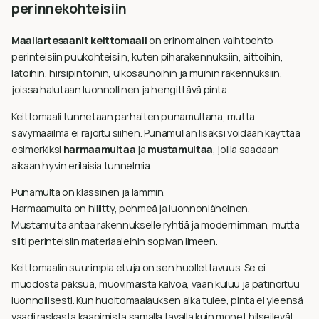
perinnekohteisiin
Maaliartesaanit keittomaali
on erinomainen vaihtoehto
perinteisiin puukohteisiin, kuten piharakennuksiin, aittoihin,
latoihin, hirsipintoihin, ulkosaunoihin ja muihin rakennuksiin,
joissa halutaan luonnollinen ja hengittävä pinta.
Keittomaali tunnetaan parhaiten punamultana, mutta
sävymaailma ei rajoitu siihen. Punamullan lisäksi voidaan käyttää
esimerkiksi
harmaamultaa
ja
mustamultaa
, joilla saadaan
aikaan hyvin erilaisia tunnelmia.
Punamulta on klassinen ja lämmin.
Harmaamulta on hillitty, pehmeä ja luonnonläheinen.
Mustamulta antaa rakennukselle ryhtiä ja modernimman, mutta
silti perinteisiin materiaaleihin sopivan ilmeen.
Keittomaalin suurimpia etuja on sen huollettavuus. Se ei
muodosta paksua, muovimaista kalvoa, vaan kuluu ja patinoituu
luonnollisesti. Kun huoltomaalauksen aika tulee, pinta ei yleensä
vaadi raskasta kaapimista samalla tavalla kuin monet hilseilevät