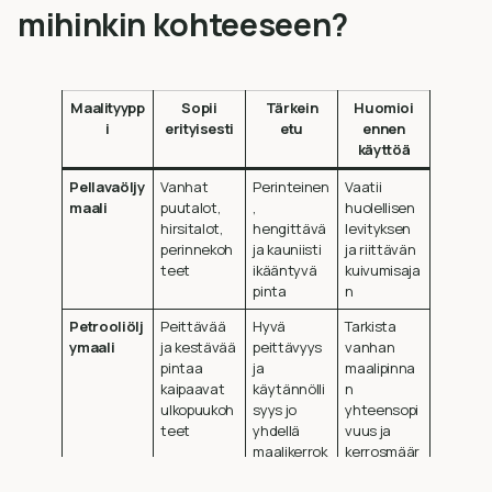
mihinkin kohteeseen?
Maalityypp
Sopii
Tärkein
Huomioi
i
erityisesti
etu
ennen
käyttöä
Pellavaöljy
Vanhat
Perinteinen
Vaatii
maali
puutalot,
,
huolellisen
hirsitalot,
hengittävä
levityksen
perinnekoh
ja kauniisti
ja riittävän
teet
ikääntyvä
kuivumisaja
pinta
n
Petrooliölj
Peittävää
Hyvä
Tarkista
ymaali
ja kestävää
peittävyys
vanhan
pintaa
ja
maalipinna
kaipaavat
käytännölli
n
ulkopuukoh
syys jo
yhteensopi
teet
yhdellä
vuus ja
maalikerrok
kerrosmäär
sella
ä tuotteen