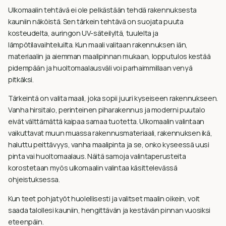
Ulkomaalin tehtävä ei ole pelkästään tehdä rakennuksesta
kauniin näköistä. Sen tärkein tehtävä on suojata puuta
kosteudelta, auringon UV-säteilyltä, tuulelta ja
lämpötilavaihteluilta. Kun maali valitaan rakennuksen iän,
materiaalin ja aiemman maalipinnan mukaan, lopputulos kestää
pidempään ja huoltomaalausväli voi parhaimmillaan venyä
pitkäksi.
Tärkeintä on valita maali, joka sopii juuri kyseiseen rakennukseen.
Vanha hirsitalo, perinteinen piharakennus ja moderni puutalo
eivät välttämättä kaipaa samaa tuotetta. Ulkomaalin valintaan
vaikuttavat muun muassa rakennusmateriaali, rakennuksen ikä,
haluttu peittävyys, vanha maalipinta ja se, onko kyseessä uusi
pinta vai huoltomaalaus. Näitä samoja valintaperusteita
korostetaan myös ulkomaalin valintaa käsittelevässä
ohjeistuksessa.
Kun teet pohjatyöt huolellisesti ja valitset maalin oikein, voit
saada talollesi kauniin, hengittävän ja kestävän pinnan vuosiksi
eteenpäin.