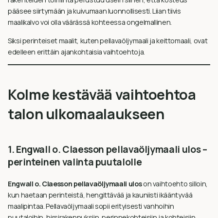
pääsee siirtymään ja kuivumaan luonnollisesti. Liian tiivis
maalikalvo voi olla väärässä kohteessa ongelmallinen.
Siksi perinteiset maalit, kuten pellavaöljymaali ja keittomaali, ovat
edelleen erittäin ajankohtaisia vaihtoehtoja.
Kolme kestävää vaihtoehtoa
talon ulkomaalaukseen
1. Engwall o. Claesson pellavaöljymaali ulos –
perinteinen valinta puutalolle
Engwall o. Claesson pellavaöljymaali ulos
on vaihtoehto silloin,
kun haetaan perinteistä, hengittävää ja kauniisti ikääntyvää
maalipintaa. Pellavaöljymaali sopii erityisesti vanhoihin
puutaloihin, hirsirakennuksiin, perinnekohteisiin ja kohteisiin,