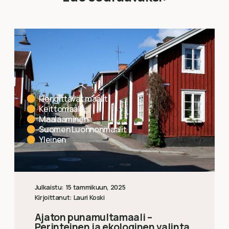
Hengittävät maalit
Keittomaalit
Maalaaminen
Suomen Luonnonmaalit
Yleinen
Julkaistu:
15 tammikuun, 2025
Kirjoittanut:
Lauri Koski
Ajaton punamultamaali –
Perinteinen ja ekologinen valinta