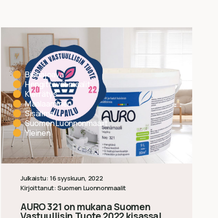
Biohajoava
Hengittävät maalit
Kierrätys
Maalaaminen
Sisäilma
Suomen Luonnonmaalit
Yleinen
Julkaistu:
16 syyskuun, 2022
Kirjoittanut:
Suomen Luonnonmaalit
AURO 321 on mukana Suomen
Vastuullisin Tuote 2022 kisassa!