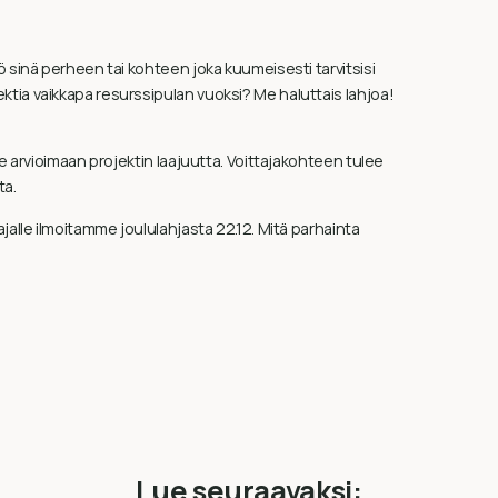
 sinä perheen tai kohteen joka kuumeisesti tarvitsisi
ia vaikkapa resurssipulan vuoksi? Me haluttais lahjoa!
e arvioimaan projektin laajuutta. Voittajakohteen tulee
ta.
alle ilmoitamme joululahjasta 22.12. Mitä parhainta
Lue seuraavaksi: