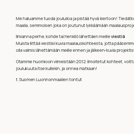
Me haluamme tuoda jouluiloa ja pistää hyvä kiertoon! Tiedätkö
maalia, semmoisen joka on joutunut lykkäämään maalausprojekt
Ilmianna perhe, kohde tai henkilö lähettäen meille
viestiä
Muista liittää viestiisi kuvia maalauskohteesta, jotta pääsemm
olla valmis lähettämään meille ennen ja jälkeen-kuvia projektis
Otamme huomioon viimeistään 20.12. ilmoitetut kohteet, voittaj
joulukuuta itse kullekin, ja onnea matkaan!
t. Suomen Luonnonmaalien tontut