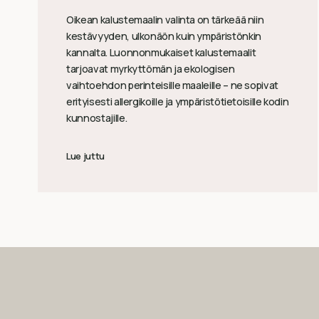
Oikean kalustemaalin valinta on tärkeää niin
kestävyyden, ulkonäön kuin ympäristönkin
kannalta. Luonnonmukaiset kalustemaalit
tarjoavat myrkyttömän ja ekologisen
vaihtoehdon perinteisille maaleille – ne sopivat
erityisesti allergikoille ja ympäristötietoisille kodin
kunnostajille.
Lue juttu