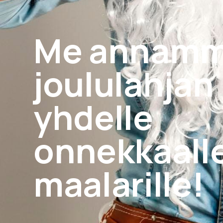
Me annam
joululahjan
yhdelle
onnekkaall
maalarille!