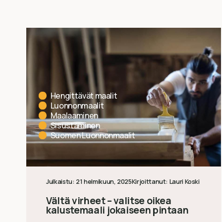
Hengittävät maalit
Luonnonmaalit
Maalaaminen
Sisustaminen
Suomen Luonnonmaalit
Julkaistu:
21 helmikuun, 2025
Kirjoittanut:
Lauri Koski
Vältä virheet – valitse oikea
kalustemaali jokaiseen pintaan