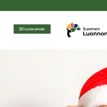
Tuoteryhmät