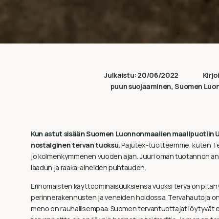
Julkaistu:
20/06/2022
Kirjo
puun suojaaminen
,
Suomen Luon
Kun astut sisään Suomen Luonnonmaalien maalipuotiin Up
nostalginen tervan tuoksu.
Pajutex-tuotteemme, kuten Terv
jo kolmenkymmenen vuoden ajan. Juuri oman tuotannon ansi
laadun ja raaka-aineiden puhtauden.
Erinomaisten käyttöominaisuuksiensa vuoksi terva on pitäny
perinnerakennusten ja veneiden hoidossa. Tervahautoja onk
meno on rauhallisempaa. Suomen tervantuottajat löytyvät 