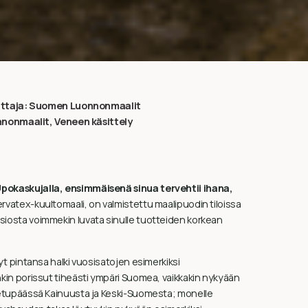
ittaja:
Suomen Luonnonmaalit
nonmaalit
,
Veneen käsittely
okaskujalla, ensimmäisenä sinua tervehtii ihana,
atex-kuultomaali, on valmistettu maalipuodin tiloissa
osta voimmekin luvata sinulle tuotteiden korkean
t pintansa halki vuosisatojen esimerkiksi
in porissut tiheästi ympäri Suomea, vaikkakin nykyään
etupäässä Kainuusta ja Keski-Suomesta; monelle