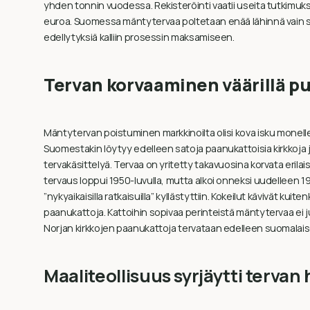
yhden tonnin vuodessa. Rekisteröinti vaatii useita tutkimuks
euroa. Suomessa mäntytervaa poltetaan enää lähinnä vain sivutu
edellytyksiä kalliin prosessin maksamiseen.
Tervan korvaaminen väärillä p
Mäntytervan poistuminen markkinoilta olisi kova isku monelle hi
Suomestakin löytyy edelleen satoja paanukattoisia kirkkoja ja
tervakäsittelyä. Tervaa on yritetty takavuosina korvata erilaisi
tervaus loppui 1950-luvulla, mutta alkoi onneksi uudelleen 19
”nykyaikaisilla ratkaisuilla” kyllästyttiin. Kokeilut kävivät kuiten
paanukattoja. Kattoihin sopivaa perinteistä mäntytervaa ei j
Norjan kirkkojen paanukattoja tervataan edelleen suomalaisel
Maaliteollisuus syrjäytti terva