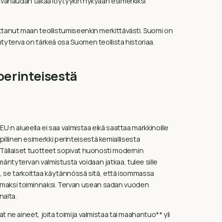
ervahaudan takaa löytyykin nykyään esimerkiksi
uttanut maan teollistumiseenkin merkittävästi. Suomi on
ntyterva on tärkeä osa Suomen teollista historiaa.
perinteisestä
U:n alueella ei saa valmistaa eikä saattaa markkinoille
yypillinen esimerkki perinteisestä kemiallisesta
. Tällaiset tuotteet sopivat huonosti modernin
äntytervan valmistusta voidaan jatkaa, tulee sille
hdä, se tarkoittaa käytännössä sitä, että isommassa
maksi toiminnaksi. Tervan usean sadan vuoden
nalta.
t ne aineet, joita toimija valmistaa tai maahantuo** yli