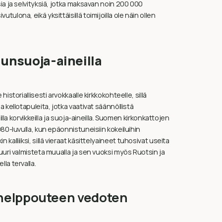
ia ja selvityksiä, jotka maksavan noin 200 000
lona, eikä yksittäisillä toimijoilla ole näin ollen
uunsuoja-aineilla
storiallisesti arvokkaalle kirkkokohteelle, sillä
 kellotapuleita, jotka vaativat säännöllistä
lla korvikkeilla ja suoja-aineilla. Suomen kirkonkattojen
80-luvulla, kun epäonnistuneisiin kokeiluihin
kin kalliiksi, sillä vieraat käsittelyaineet tuhosivat useita
uuri valmisteta muualla ja sen vuoksi myös Ruotsin ja
la tervalla.
n helppouteen vedoten