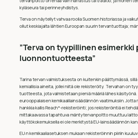
tervanpoltto on enää vain harrastus tai traditio, ja monen t
kyläseura tai perinneyhdistys.
Terva on näytellyt vahvaa roolia Suomen historiassa ja vaik
ollut keskiajalta lähtien Euroopan suurin tervantuottaja; mä
”Terva on tyypillinen esimerkki 
luonnontuotteesta”
Tarina tervan valmistuksesta on kuitenkin päättymässä, sillä E
kemiallisia aineita, jollei niitä ole rekisteröity. Tervahan on t
tuotteesta, jota valmistetaan pieniä määriä lähes käsityönä
eurooppalaisen kemikaalilainsäädännön vaatimuksiin. Jotta m
hankkia kallis Reach*-rekisteröinti; jos rekisteröintiä ei te
mittakaavassa tapahtuva mäntytervanpoltto muuttuu laitto
käyttökokemuksella ei ole merkitystä EU-lainsäädännön kan
EU:n kemikaaliasetuksen mukaan rekisteröinnin piiriin kuuluva