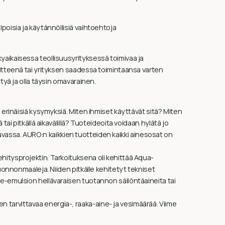
oisia ja käytännöllisiä vaihtoehtoja
aikaisessa teollisuusyrityksessä toimivaa ja
itteenä tai yrityksen saadessa toimintaansa varten
tyä ja olla täysin omavarainen.
erinäisiä kysymyksiä. Miten ihmiset käyttävät sitä? Miten
ai pitkällä aikavälillä? Tuoteideoita voidaan hylätä jo
a luvassa. AURO:n kaikkien tuotteiden kaikki ainesosat on
itysprojektin. Tarkoituksena oli kehittää Aqua-
uonnonmaaleja. Niiden pitkälle kehitetyt tekniset
e-emulsion hellävaraisen tuotannon säilöntäaineita tai
arvittavaa energia-, raaka-aine- ja vesimäärää. Viime