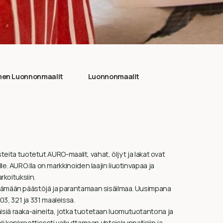
en Luonnonmaalit
Luonnonmaalit
steita tuotetut AURO-maalit, vahat, öljyt ja lakat ovat
e. AURO:lla on markkinoiden laajin liuotinvapaa ja
rkoituksiin.
ntämään päästöjä ja parantamaan sisäilmaa. Uusimpana
, 321 ja 331 maaleissa.
siä raaka-aineita, jotka tuotetaan luomutuotantona ja
i konkreettisesti vaikuttamaan yhteiskunnallisiin ja