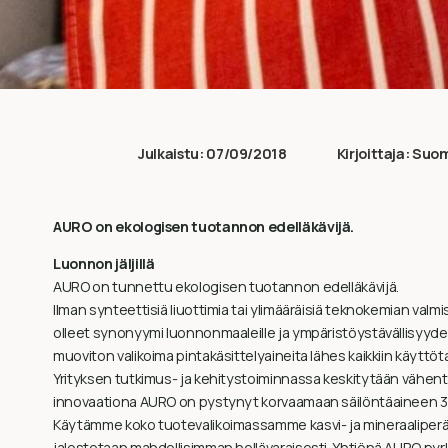
Julkaistu:
07/09/2018
Kirjoittaja:
Suom
AURO on ekologisen tuotannon edelläkävijä.
Luonnon jäljillä
AURO on tunnettu ekologisen tuotannon edelläkävijä.
Ilman synteettisiä liuottimia tai ylimääräisiä teknokemian valmi
olleet synonyymi luonnonmaaleille ja ympäristöystävällisyydell
muoviton valikoima pintakäsittelyaineita lähes kaikkiin käyttöta
Yrityksen tutkimus- ja kehitystoiminnassa keskitytään vähe
innovaationa AURO on pystynyt korvaamaan säilöntäaineen 303
Käytämme koko tuotevalikoimassamme kasvi- ja mineraaliperäi
jalostetaan mahdollisimman hellävaraisesti. Yhtiönä AURO pyrki