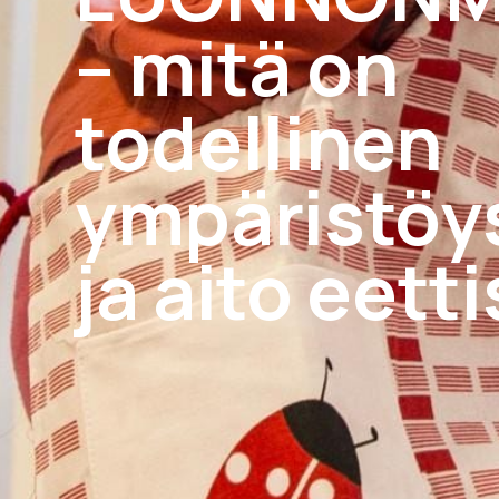
– mitä on
todellinen
ympäristöys
ja aito eett