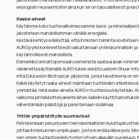
ekologisiin reunaehtoihin aina kun se on taloudellisesti ja käyt
Raaka-aineet
Käytämme koko tuotevalikoimassamme kasvi- ja mineraaliperäi
jalostetaan mahdollisimman vähällä energialla.
Kestävä kehitys edellyttää, että ihmisten toiminta sovitetaan
AURO pyrkii konkreettisesti vaikuttamaan yhteiskunnallisiin ja 
käytännöllisesti mahdollista.
Esimerkiksi annattopensaan siemenistä saatava ipiak-niminen
väriainetta käyttämällä AURO tukee sekä Ecuadorin Shuar-intiaan
että Educación Biotropical -järjestöä, jonka tavoitteena on 
Kaikki käytetyt raaka-aineet mainitaan tuotteiden etiketeissä
ymmärtää, mitä raaka-aineita AURO:n tuotteissa käytetään. AUR
valikoima pintakäsittelyaineita lähes kaikkiin käyttötarkoituks
vähentämään päästöjä ja parantamaan sisäilmaa.
Yhtiön ympäristötyön suuntaviivat
Petrokemiaan perustuvien teknokemiallisten kuluttajatuottei
johtaa ihmiskunnan umpikujaan, josta ei enää pääse pois. Mode
sen omien tuotantoedellytysten lyhyen aikavälin suojeluun. N