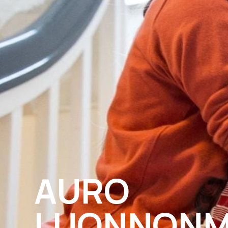
AURO
LUONNONM