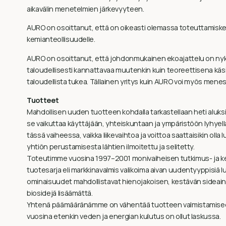
aikavälin menetelmien järkevyyteen.
AURO on osoittanut, että on oikeasti olemassa toteuttamiskelp
kemianteollisuudelle.
AURO on osoittanut, että johdonmukainen ekoajattelu on nyky
taloudellisesti kannattavaa muutenkin kuin teoreettisena käs
taloudellista tukea. Tällainen yritys kuin AURO voi myös menes
Tuotteet
Mahdollisen uuden tuotteen kohdalla tarkastellaan heti aluksi 
se vaikuttaa käyttäjään, yhteiskuntaan ja ympäristöön lyhyellä t
tässä vaiheessa, vaikka liikevaihtoa ja voittoa saattaisikin oll
yhtiön perustamisesta lähtien ilmoitettu ja selitetty.
Toteutimme vuosina 1997–2001 monivaiheisen tutkimus- ja keh
tuotesarja eli markkinavalmis valikoima aivan uudentyyppisiä l
ominaisuudet mahdollistavat hienojakoisen, kestävän sideain
biosidejä lisäämättä.
Yhtenä päämääränämme on vähentää tuotteen valmistamiseen t
vuosina etenkin veden ja energian kulutus on ollut laskussa.