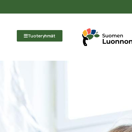
Tuoteryhmät