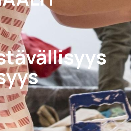
tävällisyys
isyys