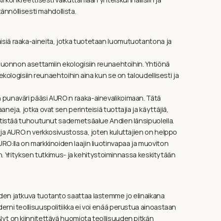
ännöllisesti mahdollista.
siä raaka-aineita, jotka tuotetaan luomutuotantona ja
 luonnon asettamiin ekologisiin reunaehtoihin. Yhtiönä
ekologisiin reunaehtoihin aina kun se on taloudellisesti ja
 punaväri pääsi AURO:n raaka-ainevalikoimaan. Tätä
eja, jotka ovat sen perinteisiä tuottajia ja käyttäjiä,
entistää tuhoutunut sademetsäalue Andien länsipuolella.
 ja AURO:n verkkosivustossa, joten kuluttajien on helppo
O:lla on markkinoiden laajin liuotinvapaa ja muoviton
iin. Yrityksen tutkimus- ja kehitystoiminnassa keskitytään
den jatkuva tuotanto saattaa lastemme jo elinaikana
rni teollisuuspolitiikka ei voi enää perustua ainoastaan
yt on kiinnitettävä huomiota teollisuuden pitkän