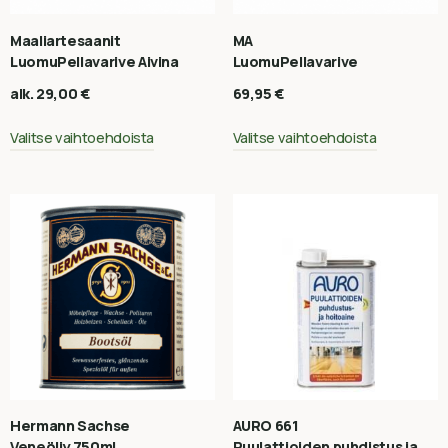
Maaliartesaanit
MA
LuomuPellavarive Aivina
LuomuPellavarive
alk.
29,00
€
69,95
€
Valitse vaihtoehdoista
Valitse vaihtoehdoista
Hermann Sachse
AURO 661
Veneöljy 750ml
Puulattioiden puhdistus ja