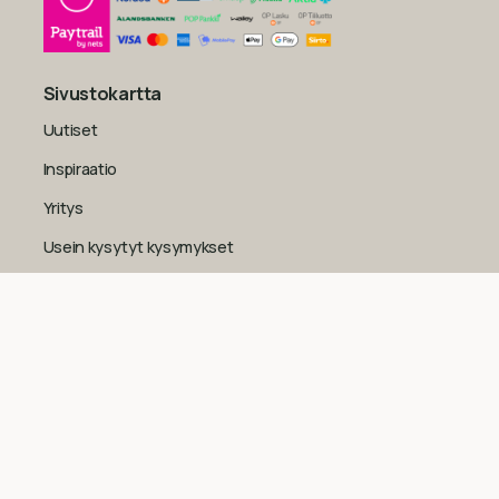
Sivustokartta
Uutiset
Inspiraatio
Yritys
Usein kysytyt kysymykset
Yleiset sopimusehdot kuluttajille
Tietosuojaseloste
Evästekäytäntö