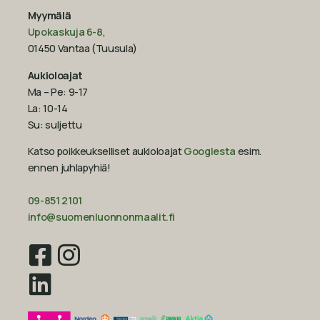
Myymälä
Upokaskuja 6-8
,
01450 Vantaa (Tuusula)
Aukioloajat
Ma – Pe: 9-17
La: 10-14
Su: suljettu
Katso poikkeukselliset aukioloajat
Googlesta
esim.
ennen juhlapyhiä!‍
09-851 2101
info@suomenluonnonmaalit.fi