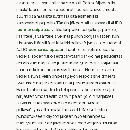
avonaisessakaan astiassa helposti. Pellavaöljymaalilla
maalattaessa ennen pesemistä puhdista siveltimestä
suurin osa maalista sutimalla sitä esimerkiksi
sanomalehtipaperiin. Tämän jälkeen laita runsaasti AURO
luonnonsaippuaa
vaikka lasipurkin pohjalle, ja painele,
kääntele ja vääntele sivellintä purkin pohjaa vasten. Kun
alkaa näyttää siltä, että kaikki pellavaöljymaali on liuennut
AURO
luonnonsaippuaa
n, huuhtele sivellin runsaalla
vedellä. Todennäköisesti tarvitaan pari-kolme pesukertaa,
ennen kuin harjasten juuriin imeytynyt pellavaöljymaali
saadaan kokonaan pois siveltimestä. Huuhtele sivellin
vedellä. Kun sivellin on pesty, lyö vesi pois siveltimestä.
Siveltimen harjakset saattavat pesun jälkeen harottaa.
Harottamisen saa kuriin teippaamalla kuivumisen ajaksi
harjasten ympäri esim. pahvin palan, jolloin harjakset
jäävät kuivuessaan oikeaan asentoon.Aidolla
pellavaöljymaalilla maalattaessa riittää siveltimien
puhdistukseen käytön jälkeen huolellinen pesu
mäntysuovalla. Sen jälkeen siveltimen voi joko ripustaa
kuivumaan tai säilyttää ne purkissa, jossa on