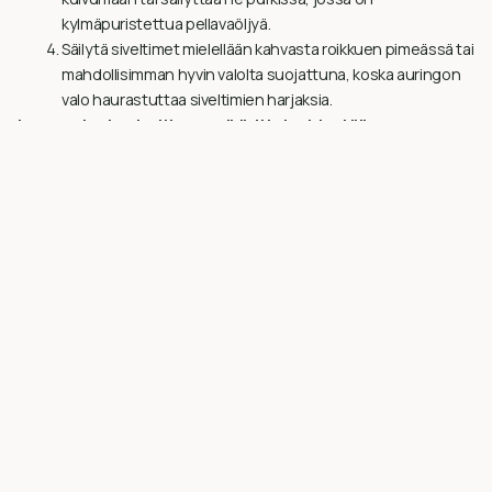
kylmäpuristettua pellavaöljyä.
Säilytä siveltimet mielellään kahvasta roikkuen pimeässä tai
mahdollisimman hyvin valolta suojattuna, koska auringon
valo haurastuttaa siveltimien harjaksia.
Luonnonharjassiveltimen esikäsittely pidentää sen
käyttöikää
Ennen käyttöä kannattaa siveltimeen, myös puiseen varteen,
imeyttää raakaa pellavaöljyä. Anna öljyn imeytyä muutama päivä.
Pyyhi sen jälkeen ylimääräinen öljy pois ja pese sivellin
kasvissaippualla lämpimässä vedessä. Huuhtele huolellisesti. Hio
harjasten päitä 60 – 80 hiekkapaperiin. Huuhtele lopuksi vedellä
ja kasvissaippualla hiontapöly pois.
Siveltimien säilytys maalaustyön aikana pellavaöljymaalilla
maalattaessa
Parasta olisi, jos sivellin jokaisen käyttöpäivän päätteeksi
pestään huolellisesti, usein se ei kuitenkaan ole järkevää.
Sivellintä voi säilyttää maalaustyön aikana vedessä. Vettä saa olla