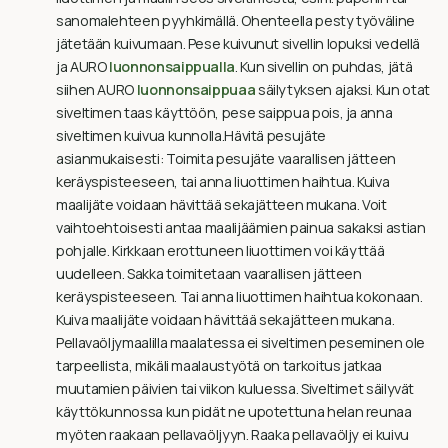
sanomalehteen pyyhkimällä. Ohenteella pesty työväline
jätetään kuivumaan. Pese kuivunut sivellin lopuksi vedellä
ja AURO
luonnonsaippualla
. Kun sivellin on puhdas, jätä
siihen AURO
luonnonsaippuaa
säilytyksen ajaksi. Kun otat
siveltimen taas käyttöön, pese saippua pois, ja anna
siveltimen kuivua kunnolla.Hävitä pesujäte
asianmukaisesti: Toimita pesujäte vaarallisen jätteen
keräyspisteeseen, tai anna liuottimen haihtua. Kuiva
maalijäte voidaan hävittää sekajätteen mukana. Voit
vaihtoehtoisesti antaa maalijäämien painua sakaksi astian
pohjalle. Kirkkaan erottuneen liuottimen voi käyttää
uudelleen. Sakka toimitetaan vaarallisen jätteen
keräyspisteeseen. Tai anna liuottimen haihtua kokonaan.
Kuiva maalijäte voidaan hävittää sekajätteen mukana.
Pellavaöljymaalilla maalatessa ei siveltimen peseminen ole
tarpeellista, mikäli maalaustyötä on tarkoitus jatkaa
muutamien päivien tai viikon kuluessa. Siveltimet säilyvät
käyttökunnossa kun pidät ne upotettuna helan reunaa
myöten raakaan pellavaöljyyn. Raaka pellavaöljy ei kuivu