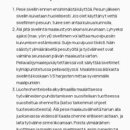
Pese sivellin ennen ensimmäistä käyttöä. Pesun jälkeen
sivellin kuivataan huolellisesti. Jos olet käyttänyt vettä
siveltimen pesuun, tulee sen antaa kuivua kunnolla.
Älä jätä sivellintä maalaustyön aikana kuivumaan. Lyhyeksi
ajaksi (max. yön yli) siveltimen voi laittaa muovipussiin
kuivumisen estämiseksi. Sulje muovipussi tiiviisti. Näin
säästyt ylimääräiseltä pesutyöltä ja työvälineet ovat
valmiina seuraavan päivän maalausta varten.
Pellavaöljymaaleja käytettäessä voit säilyttää siveltimet
kylmäpuristetussa pellavaöljyssä. Maalatessa älä kasta
sivellintä koskaan 1/3 harjasten mittaa syvemmälle
maalipurkkiin
Liuoteohenteisella alkydimaalilla maalattaessa
työvälineiden puhdistamiseen suositellaan tuotteessa
suositeltua ohennetta (katso tarkemmat ohjeet
tuoteselosteesta). Älä pese maalausvälineitä hanan alla
juoksevassa vedessä! Kaada ohenne erilliseen astiaan, ja
laita työväline sinne likoamaan. Poista ylimääräinen
liuottimen ja maalin seos siveltimestä, esim. paperiin tai