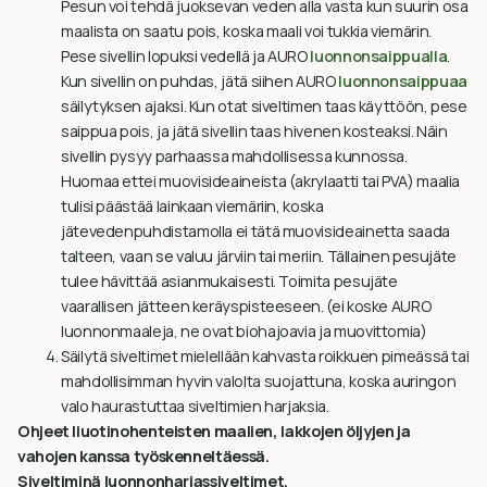
Pesun voi tehdä juoksevan veden alla vasta kun suurin osa
maalista on saatu pois, koska maali voi tukkia viemärin.
Pese sivellin lopuksi vedellä ja AURO
luonnonsaippualla
.
Kun sivellin on puhdas, jätä siihen AURO
luonnonsaippuaa
säilytyksen ajaksi. Kun otat siveltimen taas käyttöön, pese
saippua pois, ja jätä sivellin taas hivenen kosteaksi. Näin
sivellin pysyy parhaassa mahdollisessa kunnossa.
Huomaa ettei muovisideaineista (akrylaatti tai PVA) maalia
tulisi päästää lainkaan viemäriin, koska
jätevedenpuhdistamolla ei tätä muovisideainetta saada
talteen, vaan se valuu järviin tai meriin. Tällainen pesujäte
tulee hävittää asianmukaisesti. Toimita pesujäte
vaarallisen jätteen keräyspisteeseen. (ei koske AURO
luonnonmaaleja, ne ovat biohajoavia ja muovittomia)
Säilytä siveltimet mielellään kahvasta roikkuen pimeässä tai
mahdollisimman hyvin valolta suojattuna, koska auringon
valo haurastuttaa siveltimien harjaksia.
Ohjeet liuotinohenteisten maalien, lakkojen öljyjen ja
vahojen kanssa työskenneltäessä.
Siveltiminä luonnonharjassiveltimet.