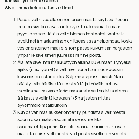
kanssa työskenneltäessä.
Siveltiminä keinokuitusiveltimet.
Pese sivellin vedellä ennen ensimmäistä käyttöä. Pesun
jälkeen sivellin kuivataan kevyesti nukkaamattomaan
pyyhkeeseen. Jätä sivellin hieman kosteaksi. Kostealla
siveltimellä maalaaminen on itseasiassa helpompaa, koska
vesiohenteinen maali ei silloin pääse kuivumaan harjasten
ympärille siveltimen juuressa niin helposti.
Älä jätä sivellintä maalaustyön aikana kuivumaan. Lyhyeksi
ajaksi (max. yön yli) siveltimen voi laittaa muovipussiin
kuivumisen estämiseksi. Sulje muovipussi tiiviisti. Näin
säästyt ylimääräiseltä pesutyöltä ja työvälineet ovat
valmiina seuraavan päivän maalausta varten. Maalatessa
älä kasta sivellintä koskaan 1/3 harjasten mittaa
syvemmälle maalipurkkiin.
Kun päivän maalaukset on tehty, puhdista siveltimestä
suurin osa maalista sutimalla se esimerkiksi
sanomalehtipaperiin. Kun olet saanut suurimman osan
maalista pois siveltimestä, voit pestä siveltimen vedellä.