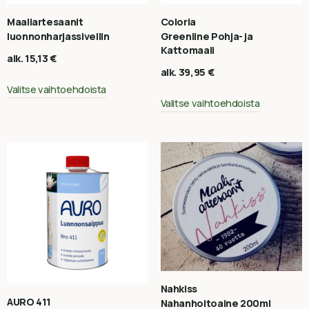
Maaliartesaanit
Coloria
luonnonharjassivellin
Greenline Pohja- ja
Kattomaali
alk.
15,13
€
alk.
39,95
€
Valitse vaihtoehdoista
Valitse vaihtoehdoista
Nahkiss
AURO 411
Nahanhoitoaine 200ml