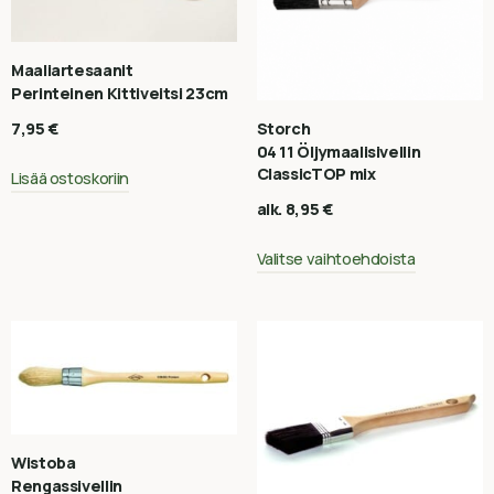
Maaliartesaanit
Perinteinen Kittiveitsi 23cm
Storch
7,95
€
04 11 Öljymaalisivellin
ClassicTOP mix
Lisää ostoskoriin
alk.
8,95
€
Valitse vaihtoehdoista
Wistoba
Rengassivellin