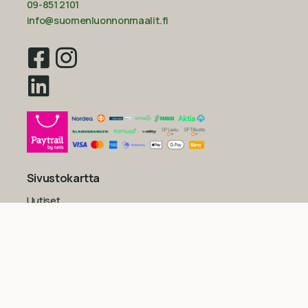
09-851 2101
info@suomenluonnonmaalit.fi
Sivustokartta
Uutiset
Inspiraatio
Yritys
Usein kysytyt kysymykset
Yleiset sopimusehdot kuluttajille