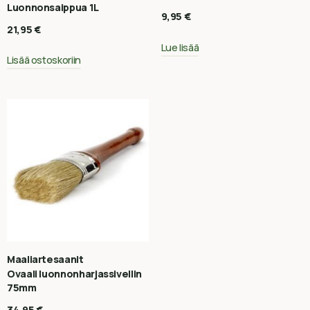
Luonnonsaippua 1L
9,95
€
21,95
€
Lue lisää
Lisää ostoskoriin
Maaliartesaanit
Ovaali luonnonharjassivellin
75mm
34,95
€