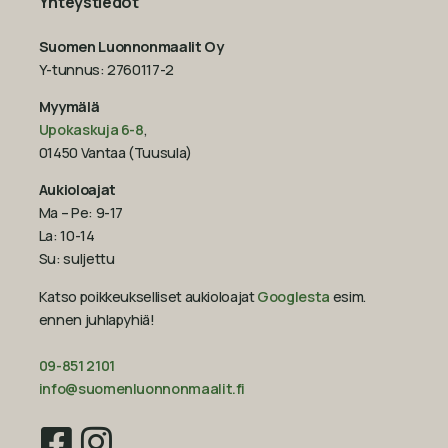
Yhteystiedot
Suomen Luonnonmaalit Oy
Y-tunnus: 2760117-2
Myymälä
Upokaskuja 6-8
,
01450 Vantaa (Tuusula)
Aukioloajat
Ma – Pe: 9-17
La: 10-14
Su: suljettu
Katso poikkeukselliset aukioloajat
Googlesta
esim.
ennen juhlapyhiä!‍
09-851 2101
info@suomenluonnonmaalit.fi