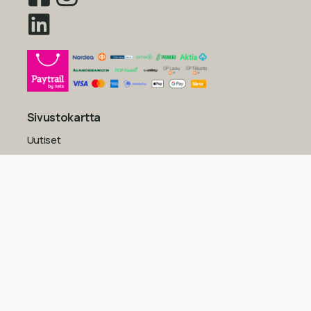
Sivustokartta
Uutiset
Inspiraatio
Yritys
Usein kysytyt kysymykset
Yleiset sopimusehdot kuluttajille
Tietosuojaseloste
Evästekäytäntö