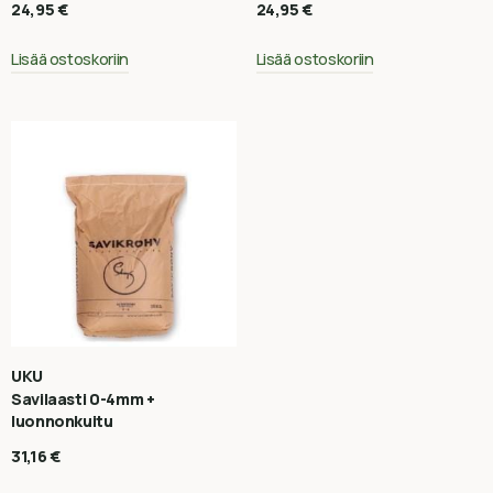
24,95
€
24,95
€
Lisää ostoskoriin
Lisää ostoskoriin
UKU
Savilaasti 0-4mm +
luonnonkuitu
31,16
€