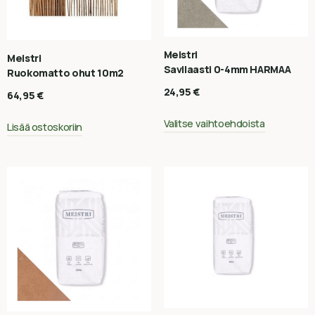
Meistri
Meistri
Savilaasti 0-4mm HARMAA
Ruokomatto ohut 10m2
24,95
€
64,95
€
Valitse vaihtoehdoista
Lisää ostoskoriin