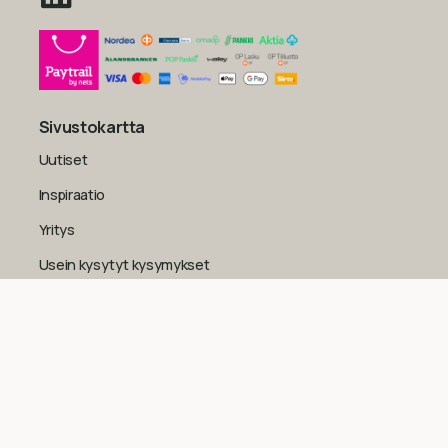
Sivustokartta
Uutiset
Inspiraatio
Yritys
Usein kysytyt kysymykset
Yleiset sopimusehdot kuluttajille
Tietosuojaseloste
Evästekäytäntö