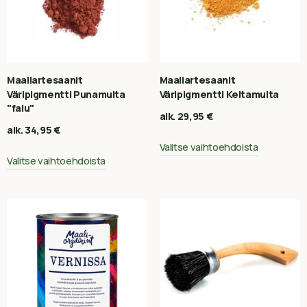
Maaliartesaanit
Maaliartesaanit
Väripigmentti Punamulta
Väripigmentti Keltamulta
"falu"
alk.
29,95
€
alk.
34,95
€
Valitse vaihtoehdoista
Valitse vaihtoehdoista