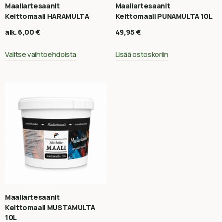
Maaliartesaanit
Maaliartesaanit
Keittomaali HARAMULTA
Keittomaali PUNAMULTA 10L
alk.
6,00
€
49,95
€
Valitse vaihtoehdoista
Lisää ostoskoriin
Maaliartesaanit
Keittomaali MUSTAMULTA
10L