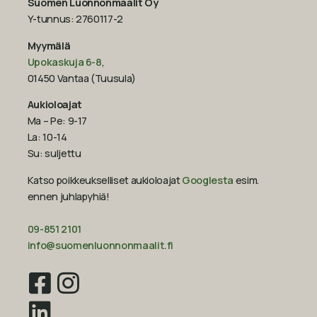
Suomen Luonnonmaalit Oy
Y-tunnus: 2760117-2
Myymälä
Upokaskuja 6-8
,
01450 Vantaa (Tuusula)
Aukioloajat
Ma – Pe: 9-17
La: 10-14
Su: suljettu
Katso poikkeukselliset aukioloajat
Googlesta
esim.
ennen juhlapyhiä!‍
09-851 2101
info@suomenluonnonmaalit.fi