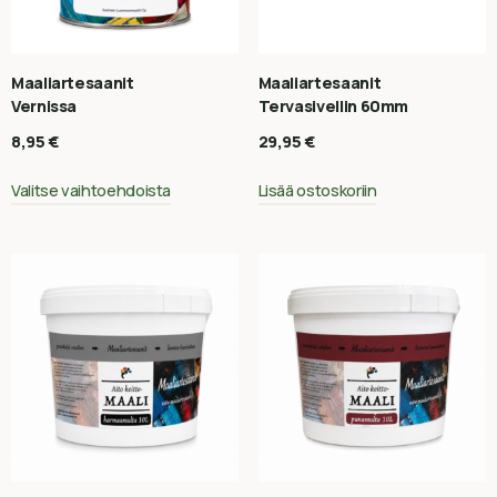
Maaliartesaanit
Maaliartesaanit
Vernissa
Tervasivellin 60mm
8,95
€
29,95
€
Valitse vaihtoehdoista
Lisää ostoskoriin